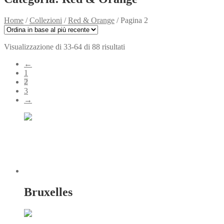
Home
/
Collezioni
/
Red & Orange
/
Pagina 2
Ordina
Visualizzazione di 33-64 di 88 risultati
in
←
base
1
al
2
più
3
recente
→
Bruxelles