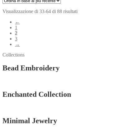
Ordina
Visualizzazione di 33-64 di 88 risultati
in
←
base
1
al
2
più
3
recente
→
Collections
Bead Embroidery
Vedi tutti
Enchanted Collection
Vedi tutti
Minimal Jewelry
Vedi tutti