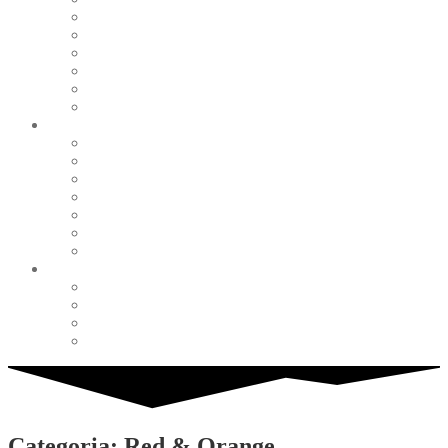
Pearl & Natural
Pink & Purple
Red & Orange
Sea & Marine
Silver & Black
Wood & Stone
Collections
Bead Embroidery
Enchanted Collection
Goddesses
Lagoon Collection
Linea Natura
Linea Costellazioni
Minimal Jewelry
Design
Pesci
Accessories
Dioramas
Quadri
Categoria: Red & Orange