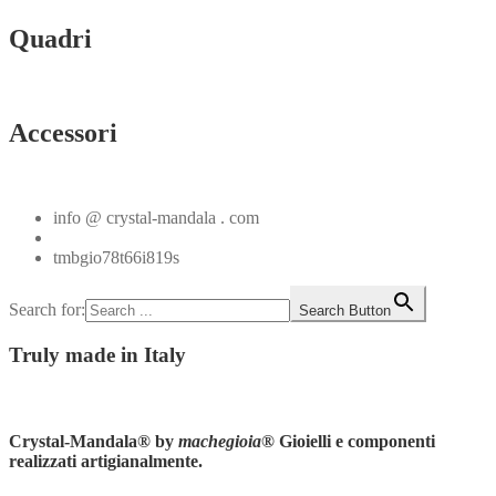
Quadri
Vedi tutti
Accessori
Vedi tutti
info @ crystal-mandala . com
+39.348.1026107
tmbgio78t66i819s
Search for:
Search Button
Truly
made in Italy
Instagram
Crystal-Mandala®
by
machegioia
® Gioielli e componenti
realizzati artigianalmente.