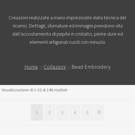
Creazioni realizzate a mano impreziosite dalla tecnica del
ricamo. Dettagli, sfumature ed immagini prendono vita
dall’accostamento di pepite in cristallo, pietre dure ed
elementi artigianali cuciti con minuzia.
Home
Collezioni
Bead Embroidery
Visualizzazione di 1-32 di 146 risultati
1
2
3
4
5