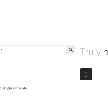
Search Button
Truly
m
ti artigianalmente.