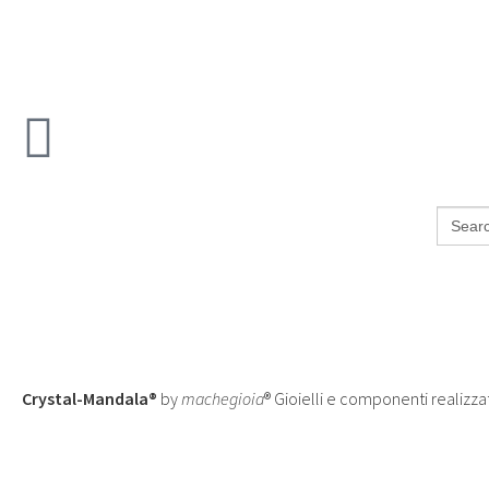
Search
for:
Crystal-Mandala®
by
machegioia
® Gioielli e componenti realizza