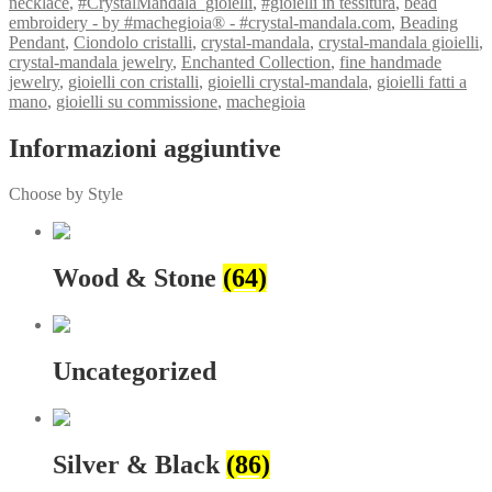
necklace
,
#CrystalMandala_gioielli
,
#gioielli in tessitura
,
bead
embroidery - by #machegioia® - #crystal-mandala.com
,
Beading
Pendant
,
Ciondolo cristalli
,
crystal-mandala
,
crystal-mandala gioielli
,
crystal-mandala jewelry
,
Enchanted Collection
,
fine handmade
jewelry
,
gioielli con cristalli
,
gioielli crystal-mandala
,
gioielli fatti a
mano
,
gioielli su commissione
,
machegioia
Informazioni aggiuntive
Choose by Style
Wood & Stone
(64)
Uncategorized
Silver & Black
(86)