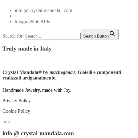
info @ crystal-mandala . com
+39.348.1026107
tmbgio78t66i819s
Search for:
Search Button
Truly
made in Italy
Instagram
Crystal-Mandala®
by
machegioia
® Gioielli e componenti
realizzati artigianalmente.
Handmade Jewelry, made with Joy.
Privacy Policy
Cookie Policy
info
info
@ crystal-mandala.com