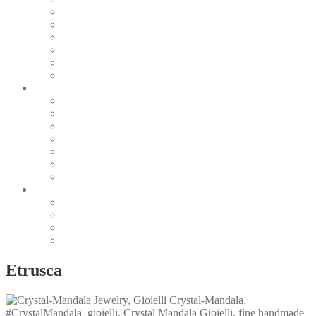
Pearl & Natural
Pink & Purple
Red & Orange
Sea & Marine
Silver & Black
Wood & Stone
Collections
Bead Embroidery
Enchanted Collection
Goddesses
Lagoon Collection
Linea Natura
Linea Costellazioni
Minimal Jewelry
Design
Pesci
Accessories
Dioramas
Quadri
Etrusca