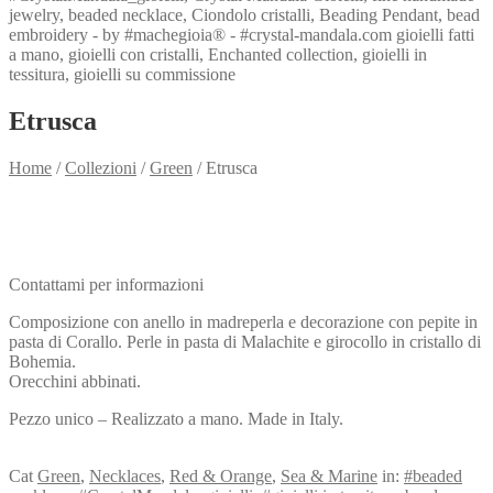
Etrusca
Home
/
Collezioni
/
Green
/
Etrusca
Need info?
Contact me for info
Contattami per informazioni
Composizione con anello in madreperla e decorazione con pepite in
pasta di Corallo. Perle in pasta di Malachite e girocollo in cristallo di
Bohemia.
Orecchini abbinati.
Pezzo unico – Realizzato a mano. Made in Italy.
View my Collection
Cat
Green
,
Necklaces
,
Red & Orange
,
Sea & Marine
in:
#beaded