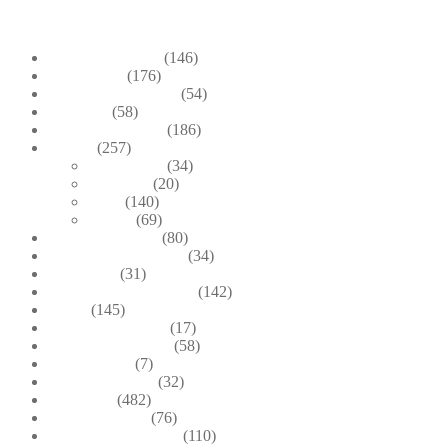
+39.348-1026.107
Bead Embroidery
(146)
Blue & Sky
(176)
Bracelets & Bangles
(54)
Brooches
(58)
Brown & Autumn
(186)
Design
(257)
Accessories
(34)
Dioramas
(20)
Pesci
(140)
Quadri
(69)
Earrings & Rings
(80)
Enchanted Collection
(34)
Goddesses
(31)
Gold, Amber & Honey
(142)
Green
(145)
Lagoon Collection
(17)
Linea Costellazioni
(58)
Linea Natura
(7)
Minimal Jewelry
(32)
Necklaces
(482)
Pearl & Natural
(76)
Pendants & Krystal1
(110)