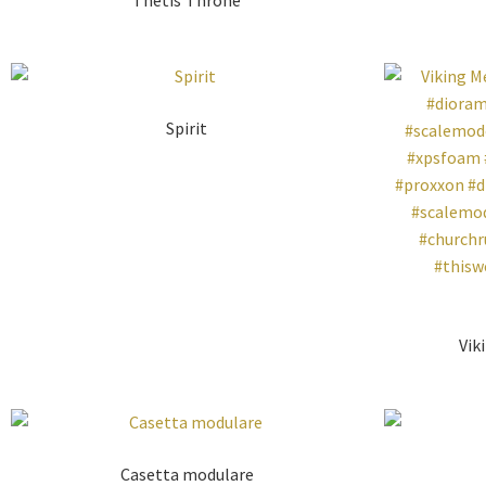
Spirit
Vik
Casetta modulare