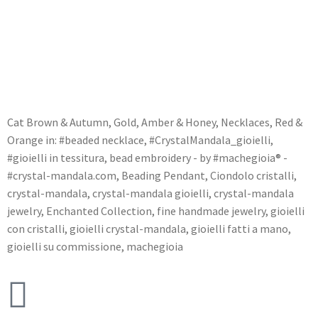
Cat
Brown & Autumn
,
Gold, Amber & Honey
,
Necklaces
,
Red &
Orange
in:
#beaded necklace
,
#CrystalMandala_gioielli
,
#gioielli in tessitura
,
bead embroidery - by #machegioia® -
#crystal-mandala.com
,
Beading Pendant
,
Ciondolo cristalli
,
crystal-mandala
,
crystal-mandala gioielli
,
crystal-mandala
jewelry
,
Enchanted Collection
,
fine handmade jewelry
,
gioielli
con cristalli
,
gioielli crystal-mandala
,
gioielli fatti a mano
,
gioielli su commissione
,
machegioia