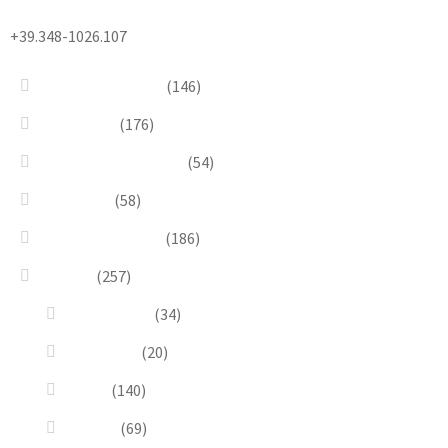
+39.348-1026.107
Bead Embroidery
(146)
Blue & Sky
(176)
Bracelets & Bangles
(54)
Brooches
(58)
Brown & Autumn
(186)
Design
(257)
Accessories
(34)
Dioramas
(20)
Pesci
(140)
Quadri
(69)