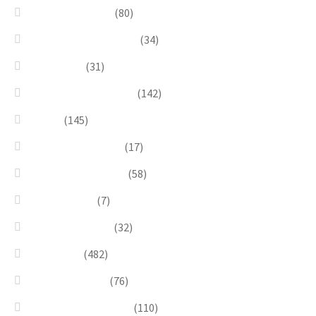
Earrings & Rings
(80)
Enchanted Collection
(34)
Goddesses
(31)
Gold, Amber & Honey
(142)
Green
(145)
Lagoon Collection
(17)
Linea Costellazioni
(58)
Linea Natura
(7)
Minimal Jewelry
(32)
Necklaces
(482)
Pearl & Natural
(76)
Pendants & Krystal1
(110)