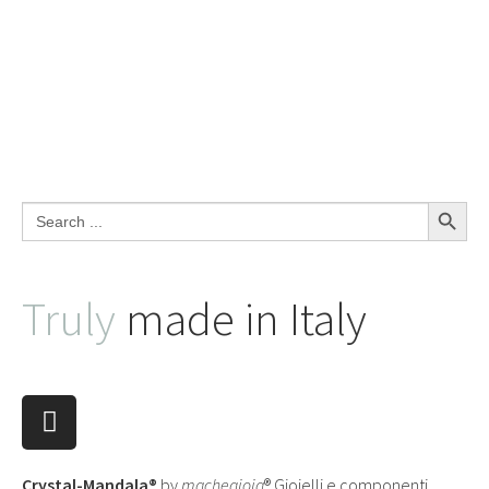
Search Button
Search
for:
Truly
made in Italy
Crystal-Mandala®
by
machegioia
® Gioielli e componenti