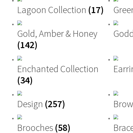
Lagoon Collection
(17)
Gree
Gold, Amber & Honey
Godd
(142)
Enchanted Collection
Earri
(34)
Design
(257)
Brow
Brooches
(58)
Brac