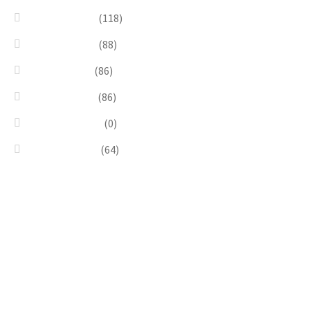
Pink & Purple
(118)
Red & Orange
(88)
Sea & Marine
(86)
Silver & Black
(86)
Uncategorized
(0)
Wood & Stone
(64)