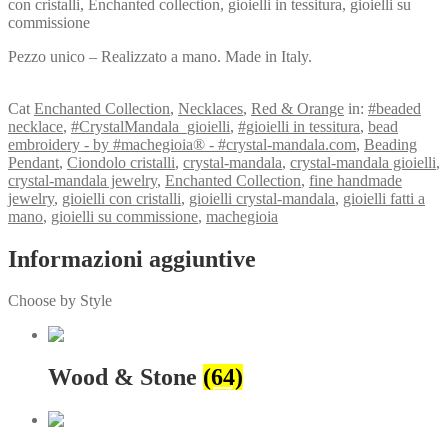
con cristalli, Enchanted collection, gioielli in tessitura, gioielli su
commissione
Pezzo unico – Realizzato a mano. Made in Italy.
View my Collection
Cat
Enchanted Collection
,
Necklaces
,
Red & Orange
in:
#beaded
necklace
,
#CrystalMandala_gioielli
,
#gioielli in tessitura
,
bead
embroidery - by #machegioia® - #crystal-mandala.com
,
Beading
Pendant
,
Ciondolo cristalli
,
crystal-mandala
,
crystal-mandala gioielli
,
crystal-mandala jewelry
,
Enchanted Collection
,
fine handmade
jewelry
,
gioielli con cristalli
,
gioielli crystal-mandala
,
gioielli fatti a
mano
,
gioielli su commissione
,
machegioia
Informazioni aggiuntive
Choose by Style
Wood & Stone
(64)