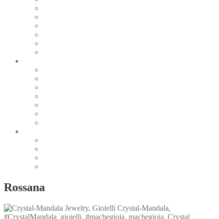
Pearl & Natural
Pink & Purple
Red & Orange
Sea & Marine
Silver & Black
Wood & Stone
Collections
Bead Embroidery
Enchanted Collection
Goddesses
Lagoon Collection
Linea Natura
Linea Costellazioni
Minimal Jewelry
Design
Pesci
Accessories
Dioramas
Quadri
Rossana