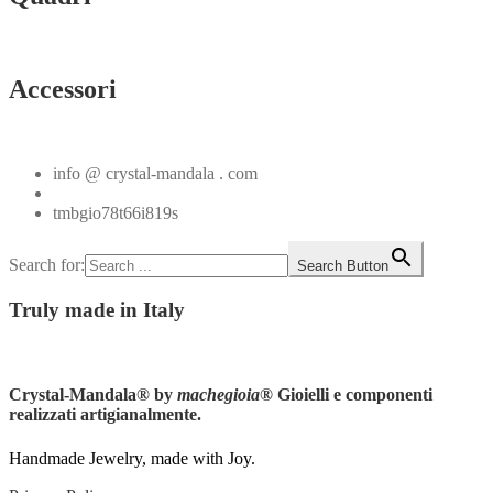
Vedi tutti
Accessori
Vedi tutti
info @ crystal-mandala . com
+39.348.1026107
tmbgio78t66i819s
Search for:
Search Button
Truly
made in Italy
Instagram
Crystal-Mandala®
by
machegioia
® Gioielli e componenti
realizzati artigianalmente.
Handmade Jewelry, made with Joy.