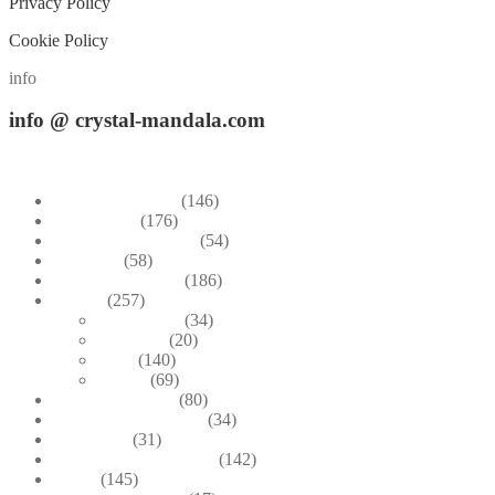
Privacy Policy
Cookie Policy
info
info
@ crystal-mandala.com
+39.348-1026.107
Bead Embroidery
(146)
Blue & Sky
(176)
Bracelets & Bangles
(54)
Brooches
(58)
Brown & Autumn
(186)
Design
(257)
Accessories
(34)
Dioramas
(20)
Pesci
(140)
Quadri
(69)
Earrings & Rings
(80)
Enchanted Collection
(34)
Goddesses
(31)
Gold, Amber & Honey
(142)
Green
(145)