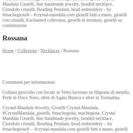
Rossana
Home
/
Collezioni
/
Necklaces
/
Rossana
Need info?
Contact me for info
Contattami per informazioni
Collana girocollo con focale in Vetro lavorato su filigrana di metallo.
Perle in Once Nero, sfere di Agata Bianca e sfere in Tormalina.
Crystal-Mandala Jewelry, Gioielli Crystal-Mandala,
#CrystalMandala_gioielli, #machegioia, machegioia, Crystal
Mandala Gioielli, fine handmade jewelry, beaded necklace,
Ciondolo cristalli, Beading Pendant, bead embroidery – by
#machegioia® – #crystal-mandala.com gioielli fatti a mano, gioielli