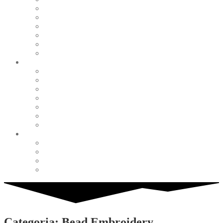
Pearl & Natural
Pink & Purple
Red & Orange
Sea & Marine
Silver & Black
Wood & Stone
Collections
Bead Embroidery
Enchanted Collection
Goddesses
Lagoon Collection
Linea Natura
Linea Costellazioni
Minimal Jewelry
Design
Pesci
Accessories
Dioramas
Quadri
Categoria: Bead Embroidery