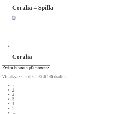
Coralia – Spilla
Coralia
Ordina
Visualizzazione di 65-96 di 146 risultati
in
←
base
1
al
2
più
3
recente
4
5
→