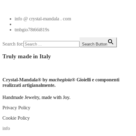
Vedi tutti
info @ crystal-mandala . com
+39.348.1026107
tmbgio78t66i819s
Search for:
Search Button
Truly
made in Italy
Instagram
Crystal-Mandala®
by
machegioia
® Gioielli e componenti
realizzati artigianalmente.
Handmade Jewelry, made with Joy.
Privacy Policy
Cookie Policy
info