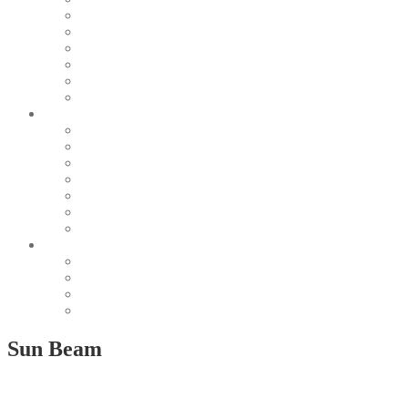
Pearl & Natural
Pink & Purple
Red & Orange
Sea & Marine
Silver & Black
Wood & Stone
Collections
Bead Embroidery
Enchanted Collection
Goddesses
Lagoon Collection
Linea Natura
Linea Costellazioni
Minimal Jewelry
Design
Pesci
Accessories
Dioramas
Quadri
Sun Beam