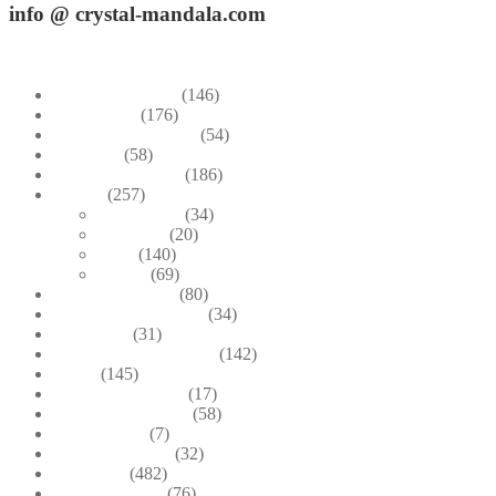
info
@ crystal-mandala.com
+39.348-1026.107
Bead Embroidery
(146)
Blue & Sky
(176)
Bracelets & Bangles
(54)
Brooches
(58)
Brown & Autumn
(186)
Design
(257)
Accessories
(34)
Dioramas
(20)
Pesci
(140)
Quadri
(69)
Earrings & Rings
(80)
Enchanted Collection
(34)
Goddesses
(31)
Gold, Amber & Honey
(142)
Green
(145)
Lagoon Collection
(17)
Linea Costellazioni
(58)
Linea Natura
(7)
Minimal Jewelry
(32)
Necklaces
(482)
Pearl & Natural
(76)