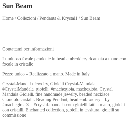
Sun Beam
Home
/
Collezioni
/
Pendants & Krystal1
/
Sun Beam
Need info?
Contact me for info
Contattami per informazioni
Luminoso focale pendente in bead embroidery ricamata a mano con
focale in cristallo.
Pezzo unico – Realizzato a mano. Made in Italy.
Crystal-Mandala Jewelry, Gioielli Crystal-Mandala,
#CrystalMandala_gioielli, #machegioia, machegioia, Crystal
Mandala Gioielli, fine handmade jewelry, beaded necklace,
Ciondolo cristalli, Beading Pendant, bead embroidery – by
#machegioia® – #crystal-mandala.com gioielli fatti a mano, gioielli
con cristalli, Enchanted collection, gioielli in tessitura, gioielli su
commissione