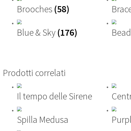
Brooches
(58)
Brac
Blue & Sky
(176)
Bead
Prodotti correlati
Il tempo delle Sirene
Cent
Spilla Medusa
Purpl