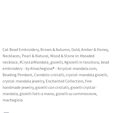
Cat
Bead Embroidery
,
Brown & Autumn
,
Gold, Amber & Honey
,
Necklaces
,
Pearl & Natural
,
Wood & Stone
in:
#beaded
necklace
,
#CrystalMandala_gioielli
,
#gioielli in tessitura
,
bead
embroidery - by #machegioia® - #crystal-mandala.com
,
Beading Pendant
,
Ciondolo cristalli
,
crystal-mandala gioielli
,
crystal-mandala jewelry
,
Enchanted Collection
,
fine
handmade jewelry
,
gioielli con cristalli
,
gioielli crystal-
mandala
,
gioielli fatti a mano
,
gioielli su commissione
,
machegioia