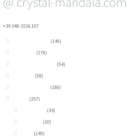
@ crystal-mandala.com
+39.348-1026.107
Bead Embroidery
(146)
Blue & Sky
(176)
Bracelets & Bangles
(54)
Brooches
(58)
Brown & Autumn
(186)
Design
(257)
Accessories
(34)
Dioramas
(20)
Pesci
(140)