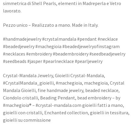
simmetrica di Shell Pearls, elementi in Madreperla e Vetro
lavorato.
Pezzo unico – Realizzato a mano. Made in Italy.
#handmadejewelry #crystalmandala #pendant #necklace
#beadedjewelry #machegioia #beadedjewelryofinstagram
#necklaces #embroidery #beadembroidery #seedbeadjewelry
#seedbeads #jasper #pearlnecklace #pearljewelry
Crystal-Mandala Jewelry, Gioielli Crystal-Mandala,
#CrystalMandala_gioielli, #machegioia, machegioia, Crystal
Mandala Gioielli, fine handmade jewelry, beaded necklace,
Ciondolo cristalli, Beading Pendant, bead embroidery – by
#machegioia® – #crystal-mandala.com gioielli fatti a mano,
gioielli con cristalli, Enchanted collection, gioielli in tessitura,
gioielli su commissione