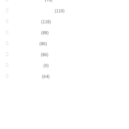
Pendants & Krystal1
(110)
Pink & Purple
(118)
Red & Orange
(88)
Sea & Marine
(86)
Silver & Black
(86)
Uncategorized
(0)
Wood & Stone
(64)