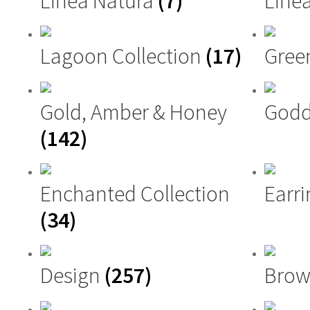
Linea Natura
(7)
Linea
Lagoon Collection
(17)
Gree
Gold, Amber & Honey
Godd
(142)
Enchanted Collection
Earri
(34)
Design
(257)
Brow