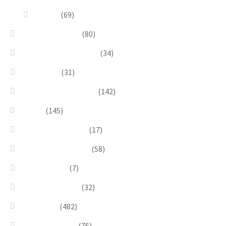
Quadri
(69)
Earrings & Rings
(80)
Enchanted Collection
(34)
Goddesses
(31)
Gold, Amber & Honey
(142)
Green
(145)
Lagoon Collection
(17)
Linea Costellazioni
(58)
Linea Natura
(7)
Minimal Jewelry
(32)
Necklaces
(482)
Pearl & Natural
(76)