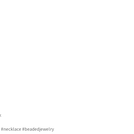
Style
Collections
.
#necklace #beadedjewelry