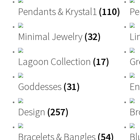
Pendants & Krystal1
(110)
Pe
Minimal Jewelry
(32)
Li
Lagoon Collection
(17)
G
Goddesses
(31)
En
Design
(257)
Br
Bracelets & Bangles
(54)
Bl