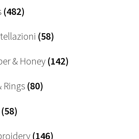
s
(482)
tellazioni
(58)
ber & Honey
(142)
& Rings
(80)
s
(58)
roidery
(146)