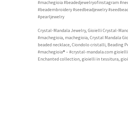
#machegioia #beadedjewelryofinstagram #ne
#beadembroidery #seedbeadjewelry #seedbead
#pearljewelry
Crystal-Mandala Jewelry, Gioielli Crystal-Mand
#machegioia, machegioia, Crystal Mandala Gioi
beaded necklace, Ciondolo cristalli, Beading 
#machegioia® – #crystal-mandala.com gioielli fa
Enchanted collection, gioielli in tessitura, gi