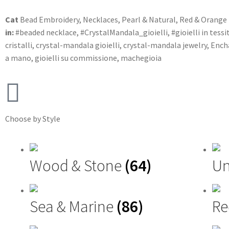
Cat
Bead Embroidery
,
Necklaces
,
Pearl & Natural
,
Red & Orange
in:
#beaded necklace
,
#CrystalMandala_gioielli
,
#gioielli in tessi
cristalli
,
crystal-mandala gioielli
,
crystal-mandala jewelry
,
Ench
a mano
,
gioielli su commissione
,
machegioia
Choose by Style
Wood & Stone
(64)
Un
Sea & Marine
(86)
Re