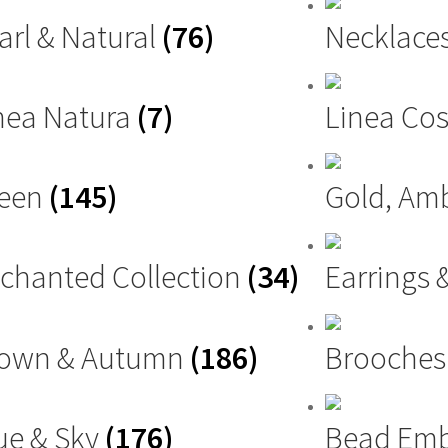
arl & Natural
(76)
Necklace
nea Natura
(7)
Linea Cos
reen
(145)
Gold, Am
chanted Collection
(34)
Earrings 
own & Autumn
(186)
Brooche
ue & Sky
(176)
Bead Emb