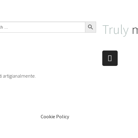
Search Button
Truly
m
ti artigianalmente.
Cookie Policy