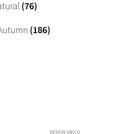
atural
(76)
 Autumn
(186)
DESIGN UNICO