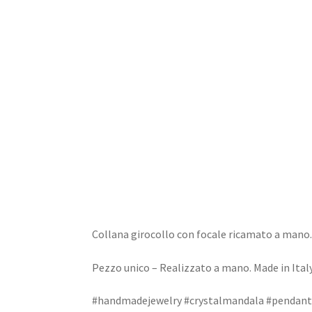
Home
Dioramas
Jewels
Design
Collana girocollo con focale ricamato a mano.
Pezzo unico – Realizzato a mano. Made in Italy
#handmadejewelry #crystalmandala #pendant 