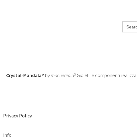
Search
for:
Crystal-Mandala®
by
machegioia
® Gioielli e componenti realizza
Privacy Policy
info