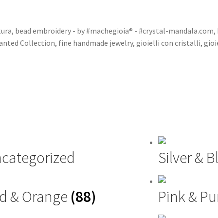
tura
,
bead embroidery - by #machegioia® - #crystal-mandala.com
,
anted Collection
,
fine handmade jewelry
,
gioielli con cristalli
,
gioi
categorized
Silver & 
d & Orange
(88)
Pink & Pu