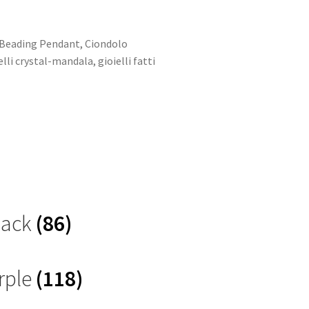
Beading Pendant
,
Ciondolo
elli crystal-mandala
,
gioielli fatti
Black
(86)
rple
(118)