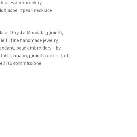
cklaces #embroidery
s #jasper #pearlnecklace
ala, #CrystalMandala_gioielli,
elli, fine handmade jewelry,
Pendant, bead embroidery – by
tti a mano, gioielli con cristalli,
oielli su commissione