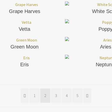
Grape Harves
White Sc
Vetta
Popp
Green Moon
Aries
Eris
Neptun
1
2
3
4
5