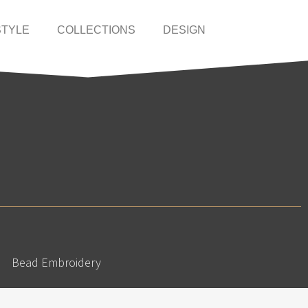
STYLE
COLLECTIONS
DESIGN
Bead Embroidery