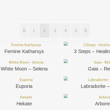
1
2
3
4
5
Femine Katharsys
3 Steps – Heali
White Moon – Selena
Gaia – Re
Euporia
Labradorite –
Hekate
Arbore