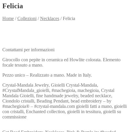
Felicia
Home
/
Collezioni
/
Necklaces
/
Felicia
Need info?
Contact me for info
Contattami per informazioni
Girocollo con pepite in ceramica ed Howlite colorata. Elemento
focale tessuto a mano.
Pezzo unico – Realizzato a mano. Made in Italy.
Crystal-Mandala Jewelry, Gioielli Crystal-Mandala,
#CrystalMandala_gioielli, #machegioia, machegioia, Crystal
Mandala Gioielli, fine handmade jewelry, beaded necklace,
Ciondolo cristalli, Beading Pendant, bead embroidery – by
#machegioia® – #crystal-mandala.com gioielli fatti a mano, gioielli
con cristalli, Enchanted collection, gioielli in tessitura, gioielli su
commissione
View my Collection