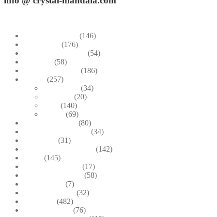
info
@ crystal-mandala.com
+39.348-1026.107
Bead Embroidery
(146)
Blue & Sky
(176)
Bracelets & Bangles
(54)
Brooches
(58)
Brown & Autumn
(186)
Design
(257)
Accessories
(34)
Dioramas
(20)
Pesci
(140)
Quadri
(69)
Earrings & Rings
(80)
Enchanted Collection
(34)
Goddesses
(31)
Gold, Amber & Honey
(142)
Green
(145)
Lagoon Collection
(17)
Linea Costellazioni
(58)
Linea Natura
(7)
Minimal Jewelry
(32)
Necklaces
(482)
Pearl & Natural
(76)