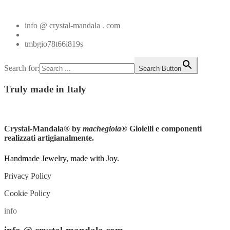
Vedi tutti
info @ crystal-mandala . com
+39.348.1026107
tmbgio78t66i819s
Search for:
Search Button
Truly
made in Italy
Instagram
Crystal-Mandala®
by
machegioia
® Gioielli e componenti
realizzati artigianalmente.
Handmade Jewelry, made with Joy.
Privacy Policy
Cookie Policy
info