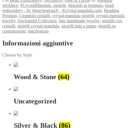
Cat
Bead Embroidery
,
Necklaces
,
Pink & Purple
in:
#beaded
necklace
,
#CrystalMandala_gioielli
,
#gioielli in tessitura
,
bead
embroidery - by #machegioia® - #crystal-mandala.com
,
Beading
Pendant
,
Ciondolo cristalli
,
crystal-mandala gioielli
,
crystal-mandala
jewelry
,
Enchanted Collection
,
fine handmade jewelry
,
gioielli con
cristalli
,
gioielli crystal-mandala
,
gioielli fatti a mano
,
gioielli su
commissione
,
machegioia
Informazioni aggiuntive
Choose by Style
Wood & Stone
(64)
Uncategorized
Silver & Black
(86)