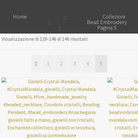
Home
Collezioni
Bead Embroidery
Pagina 5
Visualizzazione di 129-146 di 146 risultati
1
2
3
4
5