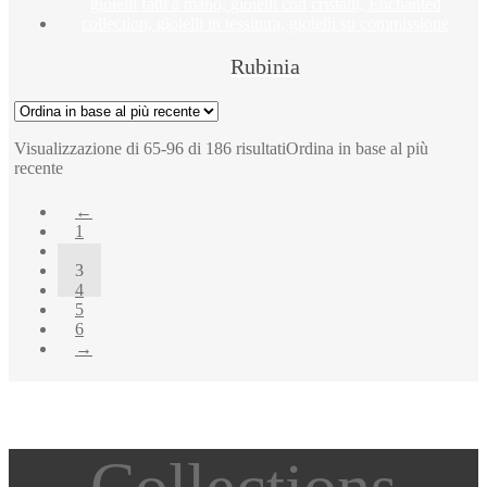
Rubinia
Visualizzazione di 65-96 di 186 risultati
Ordina in base al più
recente
←
1
2
3
4
5
6
→