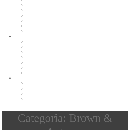
Pearl & Natural
Pink & Purple
Red & Orange
Sea & Marine
Silver & Black
Wood & Stone
Collections
Bead Embroidery
Enchanted Collection
Goddesses
Lagoon Collection
Linea Natura
Linea Costellazioni
Minimal Jewelry
Design
Pesci
Accessories
Dioramas
Quadri
Categoria: Brown &