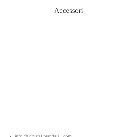
Accessori
Vedi tutti
info @ crystal-mandala . com