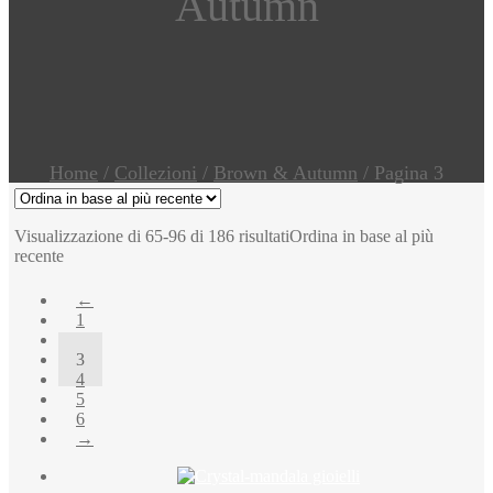
Autumn
Home
/
Collezioni
/
Brown & Autumn
/
Pagina 3
Visualizzazione di 65-96 di 186 risultati
Ordina in base al più
recente
←
1
2
3
4
5
6
→