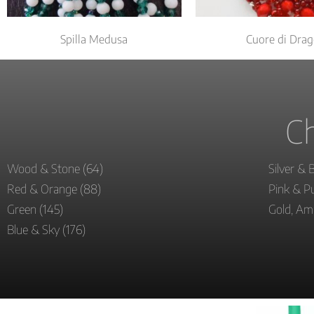
Spilla Medusa
Cuore di Dra
Ch
Wood & Stone
(64)
Silver & 
Red & Orange
(88)
Pink & P
Green
(145)
Gold, A
Blue & Sky
(176)