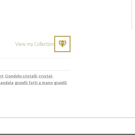
View my Collection
nt
Ciondolo cristalli
crystal-
,
,
-mandala
gioielli fatti a mano
gioielli
,
,