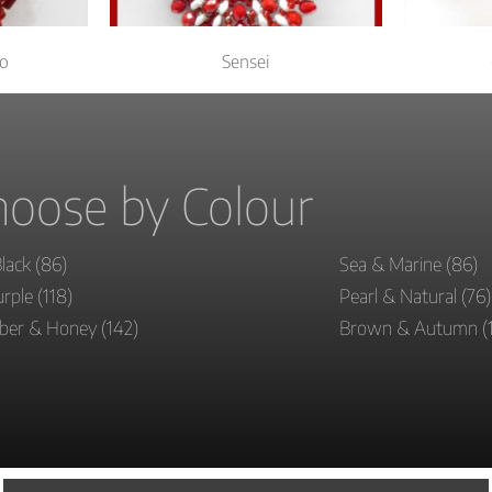
go
Sensei
oose by Colour
Black
(86)
Sea & Marine
(86)
urple
(118)
Pearl & Natural
(76)
mber & Honey
(142)
Brown & Autumn
(