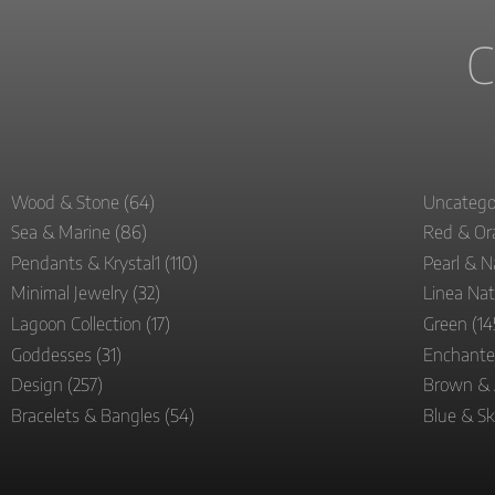
C
Wood & Stone
(64)
Uncatego
Sea & Marine
(86)
Red & O
Pendants & Krystal1
(110)
Pearl & N
Minimal Jewelry
(32)
Linea Na
Lagoon Collection
(17)
Green
(14
Goddesses
(31)
Enchante
Design
(257)
Brown &
Bracelets & Bangles
(54)
Blue & S