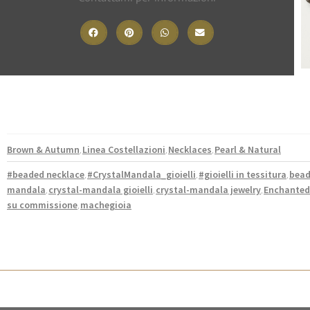
Brown & Autumn
Linea Costellazioni
Necklaces
Pearl & Natural
,
,
,
#beaded necklace
#CrystalMandala_gioielli
#gioielli in tessitura
bead
,
,
,
mandala
crystal-mandala gioielli
crystal-mandala jewelry
Enchanted 
,
,
,
su commissione
machegioia
,