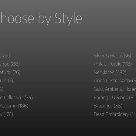
hoose by Style
rized
Silver & Black
(86)
range
(88)
Pink & Purple
(118)
atural
(76)
Necklaces
(482)
tura
(7)
Linea Costellazioni
(
5)
Gold, Amber & Hon
d Collection
(34)
Earrings & Rings
(80
 Autumn
(186)
Brooches
(58)
ky
(176)
Bead Embroidery
(1