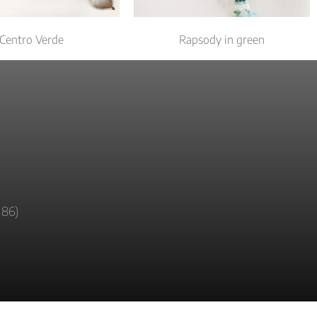
Centro Verde
Rapsody in green
186)