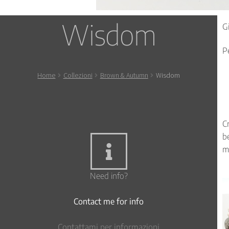
Wisdom
G
P
Home
Collezioni
Brown & Autumn
Wisdom
C
b
m
Need info?
Contact me for info
Contattami per informazioni