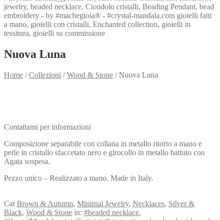
Nuova Luna
Home
/
Collezioni
/
Wood & Stone
/
Nuova Luna
Need info?
Contact me for info
Contattami per informazioni
Composizione separabile con collana in metallo ritorto a mano e
perle in cristallo sfaccetato nero e girocollo in metallo battuto con
Agata sospesa.
Pezzo unico – Realizzato a mano. Made in Italy.
View my Collection
Cat
Brown & Autumn
,
Minimal Jewelry
,
Necklaces
,
Silver &
Black
,
Wood & Stone
in:
#beaded necklace
,