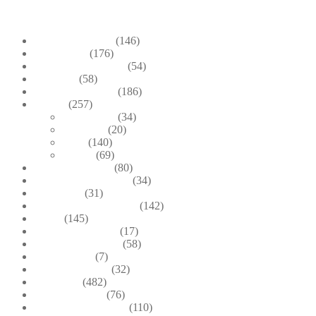
+39.348-1026.107
Bead Embroidery
(146)
Blue & Sky
(176)
Bracelets & Bangles
(54)
Brooches
(58)
Brown & Autumn
(186)
Design
(257)
Accessories
(34)
Dioramas
(20)
Pesci
(140)
Quadri
(69)
Earrings & Rings
(80)
Enchanted Collection
(34)
Goddesses
(31)
Gold, Amber & Honey
(142)
Green
(145)
Lagoon Collection
(17)
Linea Costellazioni
(58)
Linea Natura
(7)
Minimal Jewelry
(32)
Necklaces
(482)
Pearl & Natural
(76)
Pendants & Krystal1
(110)