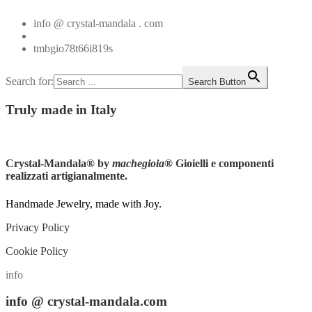
info @ crystal-mandala . com
+39.348.1026107
tmbgio78t66i819s
Search for:
Search Button
Truly
made in Italy
Instagram
Crystal-Mandala®
by
machegioia
® Gioielli e componenti
realizzati artigianalmente.
Handmade Jewelry, made with Joy.
Privacy Policy
Cookie Policy
info
info
@ crystal-mandala.com