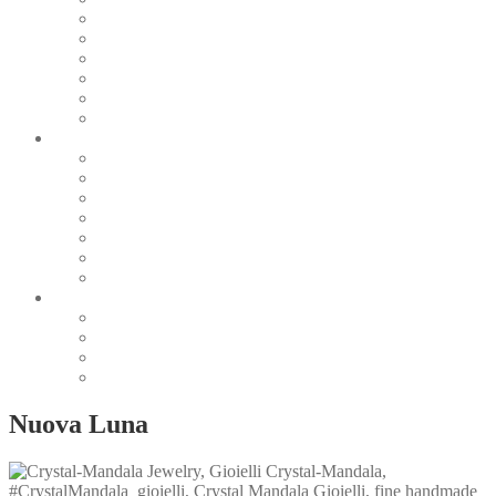
Pearl & Natural
Pink & Purple
Red & Orange
Sea & Marine
Silver & Black
Wood & Stone
Collections
Bead Embroidery
Enchanted Collection
Goddesses
Lagoon Collection
Linea Natura
Linea Costellazioni
Minimal Jewelry
Design
Pesci
Accessories
Dioramas
Quadri
Nuova Luna