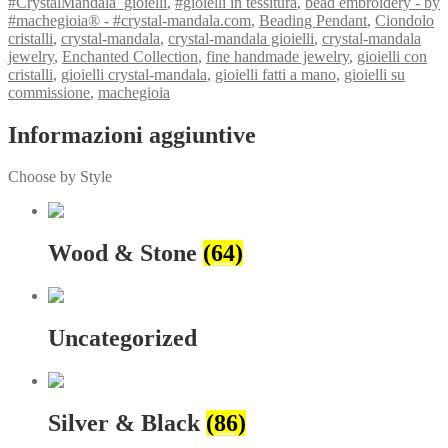
#CrystalMandala_gioielli
,
#gioielli in tessitura
,
bead embroidery - by
#machegioia® - #crystal-mandala.com
,
Beading Pendant
,
Ciondolo
cristalli
,
crystal-mandala
,
crystal-mandala gioielli
,
crystal-mandala
jewelry
,
Enchanted Collection
,
fine handmade jewelry
,
gioielli con
cristalli
,
gioielli crystal-mandala
,
gioielli fatti a mano
,
gioielli su
commissione
,
machegioia
Informazioni aggiuntive
Choose by Style
Wood & Stone
(64)
Uncategorized
Silver & Black
(86)