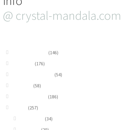
info
@ crystal-mandala.com
+39.348-1026.107
Bead Embroidery
(146)
Blue & Sky
(176)
Bracelets & Bangles
(54)
Brooches
(58)
Brown & Autumn
(186)
Design
(257)
Accessories
(34)
Dioramas
(20)