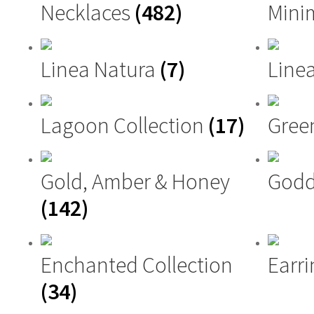
Necklaces
(482)
Mini
Linea Natura
(7)
Linea
Lagoon Collection
(17)
Gree
Gold, Amber & Honey
Godd
(142)
Enchanted Collection
Earri
(34)