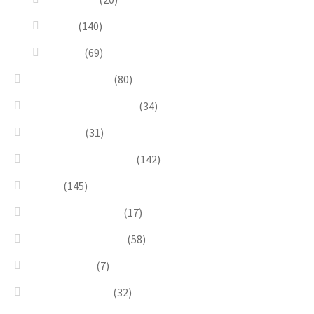
Pesci
(140)
Quadri
(69)
Earrings & Rings
(80)
Enchanted Collection
(34)
Goddesses
(31)
Gold, Amber & Honey
(142)
Green
(145)
Lagoon Collection
(17)
Linea Costellazioni
(58)
Linea Natura
(7)
Minimal Jewelry
(32)