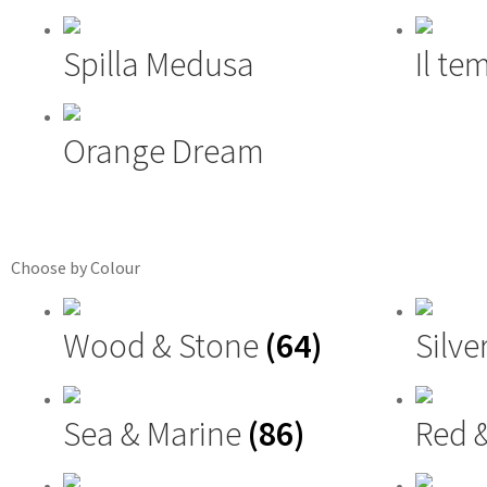
Spilla Medusa
Il te
Orange Dream
Choose by Colour
Wood & Stone
(64)
Silve
Sea & Marine
(86)
Red 