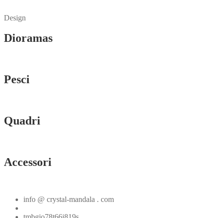
Vedi tutti
Design
Dioramas
Vedi tutti
Pesci
Vedi tutti
Quadri
Vedi tutti
Accessori
Vedi tutti
info @ crystal-mandala . com
+39.348.1026107
tmbgio78t66i819s