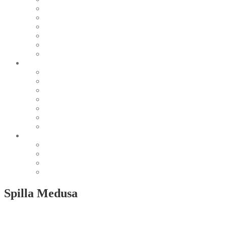
Pearl & Natural
Pink & Purple
Red & Orange
Sea & Marine
Silver & Black
Wood & Stone
Collections
Bead Embroidery
Enchanted Collection
Goddesses
Lagoon Collection
Linea Natura
Linea Costellazioni
Minimal Jewelry
Design
Pesci
Accessories
Dioramas
Quadri
Spilla Medusa