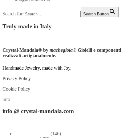
Search for:
Search Button
Truly
made in Italy
Instagram
Crystal-Mandala®
by
machegioia
® Gioielli e componenti
realizzati artigianalmente.
Handmade Jewelry, made with Joy.
Privacy Policy
Cookie Policy
info
info
@ crystal-mandala.com
+39.348-1026.107
Bead Embroidery
(146)