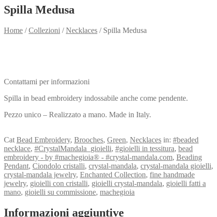
Spilla Medusa
Home
/
Collezioni
/
Necklaces
/
Spilla Medusa
Need info?
Contact me for info
Contattami per informazioni
Spilla in bead embroidery indossabile anche come pendente.
Pezzo unico – Realizzato a mano. Made in Italy.
View my Collection
Cat
Bead Embroidery
,
Brooches
,
Green
,
Necklaces
in:
#beaded
necklace
,
#CrystalMandala_gioielli
,
#gioielli in tessitura
,
bead
embroidery - by #machegioia® - #crystal-mandala.com
,
Beading
Pendant
,
Ciondolo cristalli
,
crystal-mandala
,
crystal-mandala gioielli
,
crystal-mandala jewelry
,
Enchanted Collection
,
fine handmade
jewelry
,
gioielli con cristalli
,
gioielli crystal-mandala
,
gioielli fatti a
mano
,
gioielli su commissione
,
machegioia
Informazioni aggiuntive