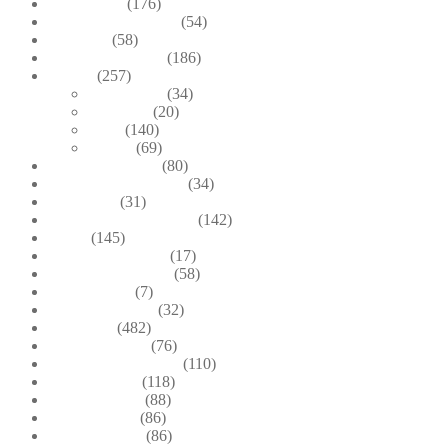
Blue & Sky
(176)
Bracelets & Bangles
(54)
Brooches
(58)
Brown & Autumn
(186)
Design
(257)
Accessories
(34)
Dioramas
(20)
Pesci
(140)
Quadri
(69)
Earrings & Rings
(80)
Enchanted Collection
(34)
Goddesses
(31)
Gold, Amber & Honey
(142)
Green
(145)
Lagoon Collection
(17)
Linea Costellazioni
(58)
Linea Natura
(7)
Minimal Jewelry
(32)
Necklaces
(482)
Pearl & Natural
(76)
Pendants & Krystal1
(110)
Pink & Purple
(118)
Red & Orange
(88)
Sea & Marine
(86)
Silver & Black
(86)