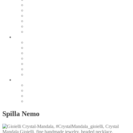
Pearl & Natural
Pink & Purple
Red & Orange
Sea & Marine
Silver & Black
Wood & Stone
Collections
Bead Embroidery
Enchanted Collection
Goddesses
Lagoon Collection
Linea Natura
Linea Costellazioni
Minimal Jewelry
Design
Pesci
Accessories
Dioramas
Quadri
Spilla Nemo