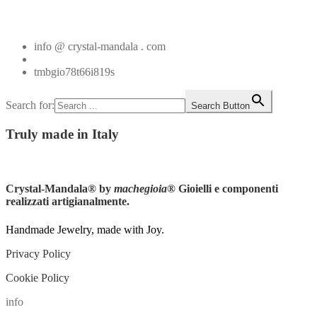
Vedi tutti
info @ crystal-mandala . com
+39.348.1026107
tmbgio78t66i819s
Search for:
Search Button
Truly
made in Italy
Instagram
Crystal-Mandala®
by
machegioia
® Gioielli e componenti
realizzati artigianalmente.
Handmade Jewelry, made with Joy.
Privacy Policy
Cookie Policy
info