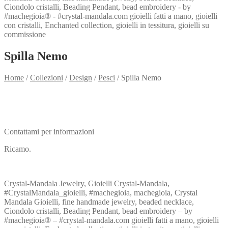
Spilla Nemo
Home
/
Collezioni
/
Design
/
Pesci
/
Spilla Nemo
Need info?
Contact me for info
Contattami per informazioni
Ricamo.
Crystal-Mandala Jewelry, Gioielli Crystal-Mandala,
#CrystalMandala_gioielli, #machegioia, machegioia, Crystal
Mandala Gioielli, fine handmade jewelry, beaded necklace,
Ciondolo cristalli, Beading Pendant, bead embroidery – by
#machegioia® – #crystal-mandala.com gioielli fatti a mano, gioielli