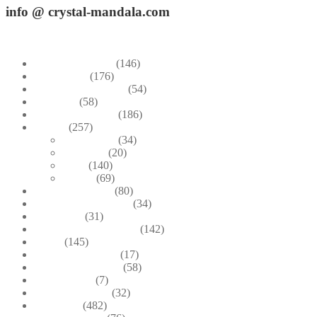
info
@ crystal-mandala.com
+39.348-1026.107
Bead Embroidery
(146)
Blue & Sky
(176)
Bracelets & Bangles
(54)
Brooches
(58)
Brown & Autumn
(186)
Design
(257)
Accessories
(34)
Dioramas
(20)
Pesci
(140)
Quadri
(69)
Earrings & Rings
(80)
Enchanted Collection
(34)
Goddesses
(31)
Gold, Amber & Honey
(142)
Green
(145)
Lagoon Collection
(17)
Linea Costellazioni
(58)
Linea Natura
(7)
Minimal Jewelry
(32)
Necklaces
(482)