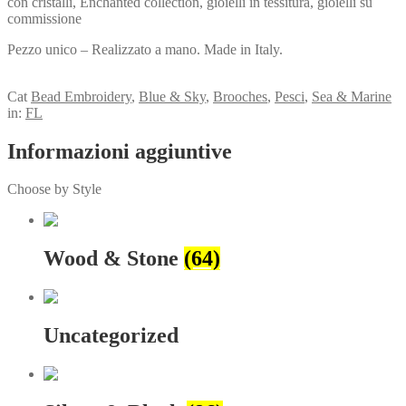
con cristalli, Enchanted collection, gioielli in tessitura, gioielli su
commissione
Pezzo unico – Realizzato a mano. Made in Italy.
View my Collection
Cat
Bead Embroidery
,
Blue & Sky
,
Brooches
,
Pesci
,
Sea & Marine
in:
FL
Informazioni aggiuntive
Choose by Style
Wood & Stone
(64)
Uncategorized