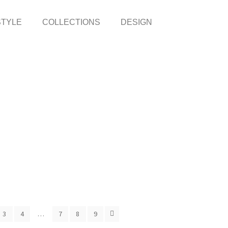
STYLE
COLLECTIONS
DESIGN
3
4
…
7
8
9