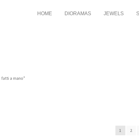
HOME
DIORAMAS
JEWELS
i fatti a mano”
1
2