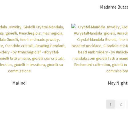
Madame Butte
Malindi
May Night
1
2