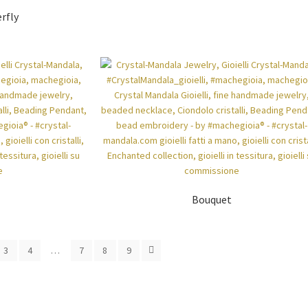
rfly
Bouquet
3
4
…
7
8
9