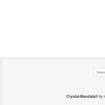
Search
for:
Crystal-Mandala®
by