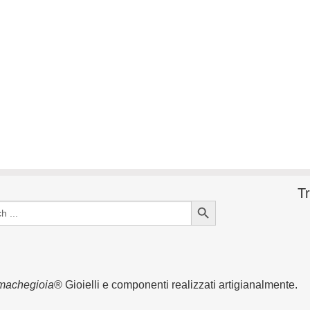
Tr
Search Button
machegioia
® Gioielli e componenti realizzati artigianalmente.