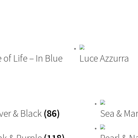
e of Life – In Blue
Luce Azzurra
lver & Black
(86)
Sea & Ma
nk & Purple
(118)
Pearl & N