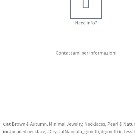
Need info?
Contact me for info
Contattami per informazioni
Cat
Brown & Autumn
,
Minimal Jewelry
,
Necklaces
,
Pearl & Natur
in:
#beaded necklace
,
#CrystalMandala_gioielli
,
#gioielli in tessi