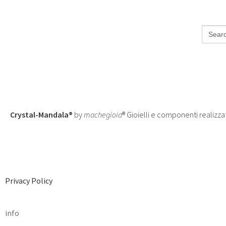
Search
for:
Crystal-Mandala®
by
machegioia
® Gioielli e componenti realizza
Privacy Policy
info