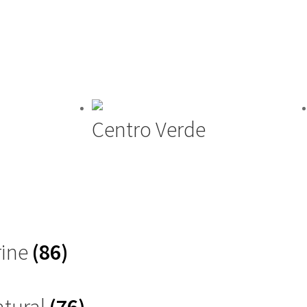
Centro Verde
rine
(86)
atural
(76)