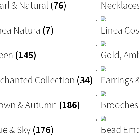
arl & Natural
(76)
Necklace
nea Natura
(7)
Linea Cos
reen
(145)
Gold, Am
chanted Collection
(34)
Earrings 
own & Autumn
(186)
Brooche
ue & Sky
(176)
Bead Emb