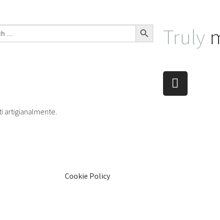
Search Button
Truly
m
ti artigianalmente.
Cookie Policy