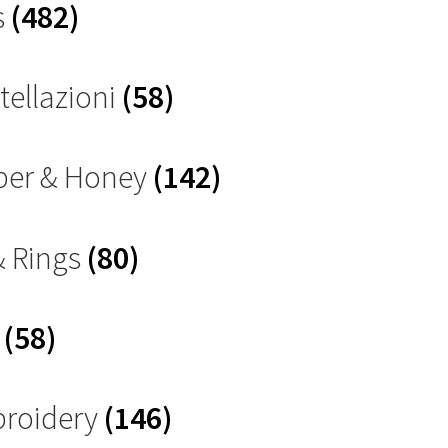
s
(482)
tellazioni
(58)
ber & Honey
(142)
& Rings
(80)
s
(58)
roidery
(146)