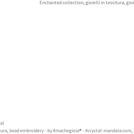
Enchanted collection, gioielli in tessitura, gi
al
tura
,
bead embroidery - by #machegioia® - #crystal-mandala.com
,