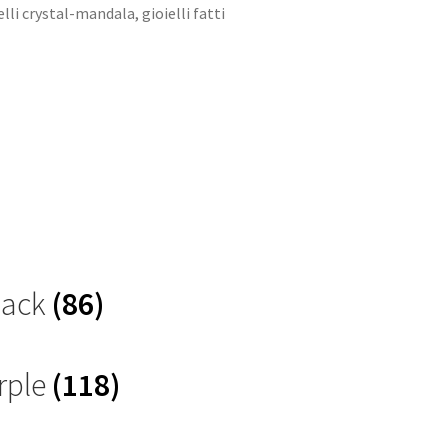
elli crystal-mandala
,
gioielli fatti
Black
(86)
rple
(118)