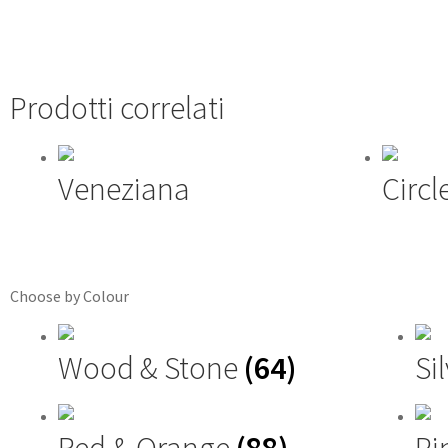
Prodotti correlati
Veneziana
Circl
Choose by Colour
Wood & Stone
(64)
Si
Red & Orange
(88)
Pi