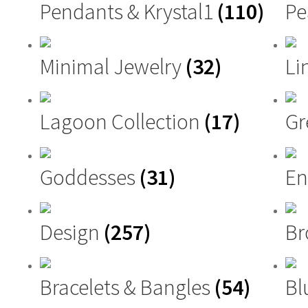
Pendants & Krystal1
(110)
Pe
Minimal Jewelry
(32)
Li
Lagoon Collection
(17)
G
Goddesses
(31)
En
Design
(257)
Br
Bracelets & Bangles
(54)
Bl