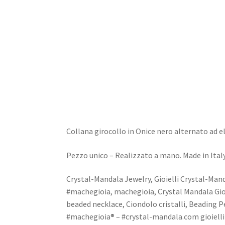
Home
Dioramas
Jewels
Design
Collana girocollo in Onice nero alternato ad el
Pezzo unico – Realizzato a mano. Made in Italy
Crystal-Mandala Jewelry, Gioielli Crystal-Mand
#machegioia, machegioia, Crystal Mandala Gioi
beaded necklace, Ciondolo cristalli, Beading 
#machegioia® – #crystal-mandala.com gioielli fa