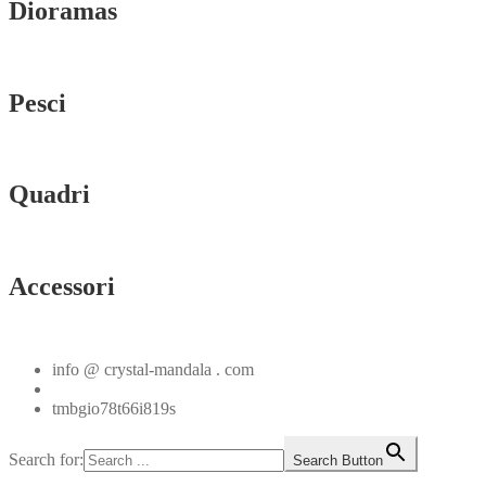
Dioramas
Vedi tutti
Pesci
Vedi tutti
Quadri
Vedi tutti
Accessori
Vedi tutti
info @ crystal-mandala . com
+39.348.1026107
tmbgio78t66i819s
Search for:
Search Button