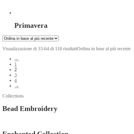
Primavera
Visualizzazione di 33-64 di 118 risultati
Ordina in base al più recente
←
1
2
3
4
→
Collections
Bead Embroidery
Vedi tutti
Enchanted Collection