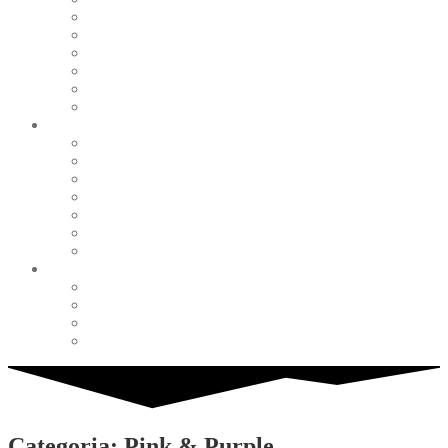
Pearl & Natural
Pink & Purple
Red & Orange
Sea & Marine
Silver & Black
Wood & Stone
Collections
Bead Embroidery
Enchanted Collection
Goddesses
Lagoon Collection
Linea Natura
Linea Costellazioni
Minimal Jewelry
Design
Pesci
Accessories
Dioramas
Quadri
Categoria: Pink & Purple