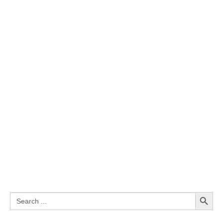
Search Button
Search
for: