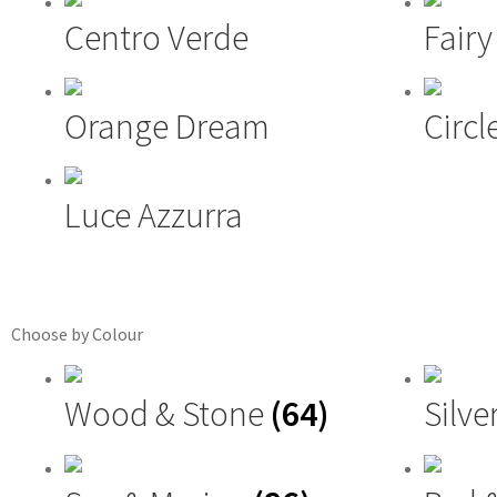
Centro Verde
Fairy
Orange Dream
Circl
Luce Azzurra
Choose by Colour
Wood & Stone
(64)
Silve