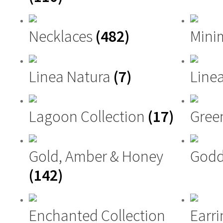
Necklaces
(482)
Mini
Linea Natura
(7)
Linea
Lagoon Collection
(17)
Gree
Gold, Amber & Honey
Godd
(142)
Enchanted Collection
Earri