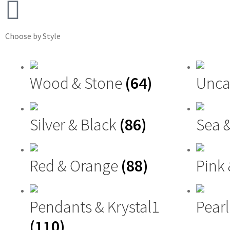
Choose by Style
Wood & Stone
(64)
Unca
Silver & Black
(86)
Sea 
Red & Orange
(88)
Pink
Pendants & Krystal1
Pearl
(110)