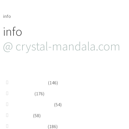
info
info
@ crystal-mandala.com
+39.348-1026.107
Bead Embroidery
(146)
Blue & Sky
(176)
Bracelets & Bangles
(54)
Brooches
(58)
Brown & Autumn
(186)