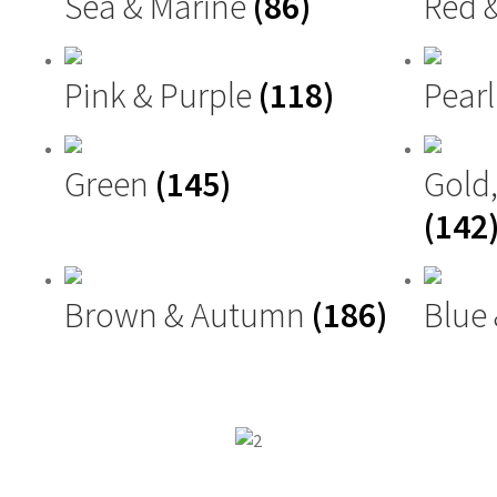
Sea & Marine
(86)
Red 
Pink & Purple
(118)
Pearl
Green
(145)
Gold
(142
Brown & Autumn
(186)
Blue