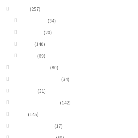
Design
(257)
Accessories
(34)
Dioramas
(20)
Pesci
(140)
Quadri
(69)
Earrings & Rings
(80)
Enchanted Collection
(34)
Goddesses
(31)
Gold, Amber & Honey
(142)
Green
(145)
Lagoon Collection
(17)
Linea Costellazioni
(58)