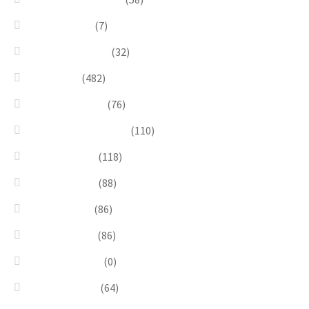
Linea Natura
(7)
Minimal Jewelry
(32)
Necklaces
(482)
Pearl & Natural
(76)
Pendants & Krystal1
(110)
Pink & Purple
(118)
Red & Orange
(88)
Sea & Marine
(86)
Silver & Black
(86)
Uncategorized
(0)
Wood & Stone
(64)