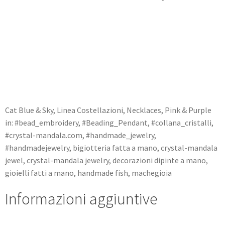
Cat
Blue & Sky
,
Linea Costellazioni
,
Necklaces
,
Pink & Purple
in:
#bead_embroidery
,
#Beading_Pendant
,
#collana_cristalli
,
#crystal-mandala.com
,
#handmade_jewelry
,
#handmadejewelry
,
bigiotteria fatta a mano
,
crystal-mandala
jewel
,
crystal-mandala jewelry
,
decorazioni dipinte a mano
,
gioielli fatti a mano
,
handmade fish
,
machegioia
Informazioni aggiuntive