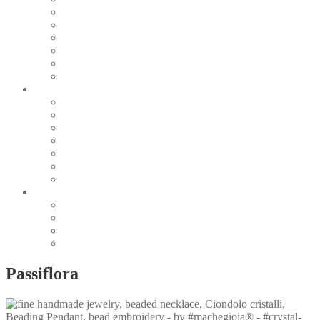
Pearl & Natural
Pink & Purple
Red & Orange
Sea & Marine
Silver & Black
Wood & Stone
Collections
Bead Embroidery
Enchanted Collection
Goddesses
Lagoon Collection
Linea Natura
Linea Costellazioni
Minimal Jewelry
Design
Pesci
Accessories
Dioramas
Quadri
Passiflora