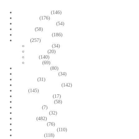
+39.348-1026.107
Bead Embroidery
(146)
Blue & Sky
(176)
Bracelets & Bangles
(54)
Brooches
(58)
Brown & Autumn
(186)
Design
(257)
Accessories
(34)
Dioramas
(20)
Pesci
(140)
Quadri
(69)
Earrings & Rings
(80)
Enchanted Collection
(34)
Goddesses
(31)
Gold, Amber & Honey
(142)
Green
(145)
Lagoon Collection
(17)
Linea Costellazioni
(58)
Linea Natura
(7)
Minimal Jewelry
(32)
Necklaces
(482)
Pearl & Natural
(76)
Pendants & Krystal1
(110)
Pink & Purple
(118)