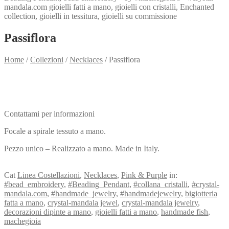
Passiflora
Home
/
Collezioni
/
Necklaces
/
Passiflora
Need info?
Contact me for info
Contattami per informazioni
Focale a spirale tessuto a mano.
Pezzo unico – Realizzato a mano. Made in Italy.
View my Collection
Cat
Linea Costellazioni
,
Necklaces
,
Pink & Purple
in:
#bead_embroidery
,
#Beading_Pendant
,
#collana_cristalli
,
#crystal-
mandala.com
,
#handmade_jewelry
,
#handmadejewelry
,
bigiotteria
fatta a mano
,
crystal-mandala jewel
,
crystal-mandala jewelry
,
decorazioni dipinte a mano
,
gioielli fatti a mano
,
handmade fish
,
machegioia