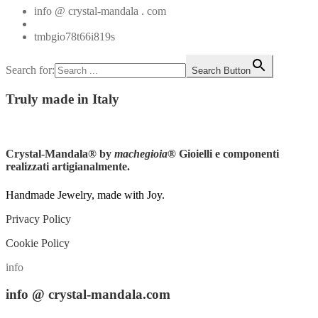
info @ crystal-mandala . com
+39.348.1026107
tmbgio78t66i819s
Search for:
Search Button
Truly
made in Italy
Instagram
Crystal-Mandala®
by
machegioia
® Gioielli e componenti
realizzati artigianalmente.
Handmade Jewelry, made with Joy.
Privacy Policy
Cookie Policy
info
info
@ crystal-mandala.com