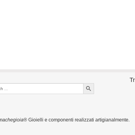
Tr
Search Button
machegioia
® Gioielli e componenti realizzati artigianalmente.