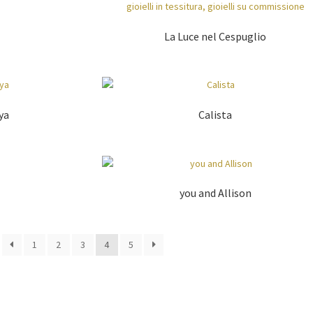
La Luce nel Cespuglio
ya
Calista
you and Allison
1
2
3
4
5