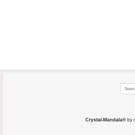
Search
for:
Crystal-Mandala®
by