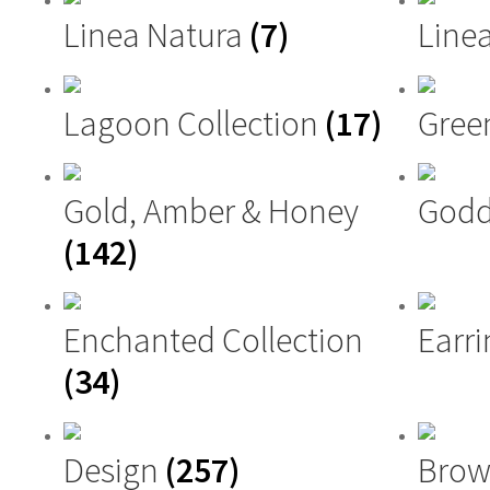
Linea Natura
(7)
Linea
Lagoon Collection
(17)
Gree
Gold, Amber & Honey
Godd
(142)
Enchanted Collection
Earri
(34)
Design
(257)
Brow