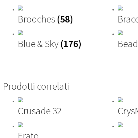
Brooches
(58)
Brac
Blue & Sky
(176)
Bead
Prodotti correlati
Crusade 32
Crys
Erato