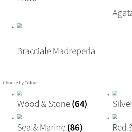
Agata
Bracciale Madreperla
Choose by Colour
Wood & Stone
(64)
Silve
Sea & Marine
(86)
Red 