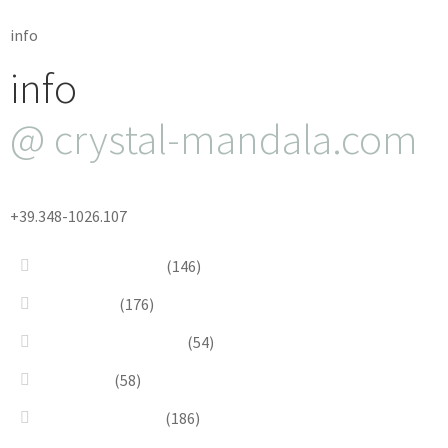
info
info
@ crystal-mandala.com
+39.348-1026.107
Bead Embroidery
(146)
Blue & Sky
(176)
Bracelets & Bangles
(54)
Brooches
(58)
Brown & Autumn
(186)