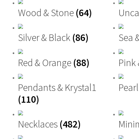
Wood & Stone
(64)
Unca
Silver & Black
(86)
Sea 
Red & Orange
(88)
Pink
Pendants & Krystal1
Pearl
(110)
Necklaces
(482)
Mini