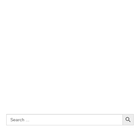
Search Button
Search
for: