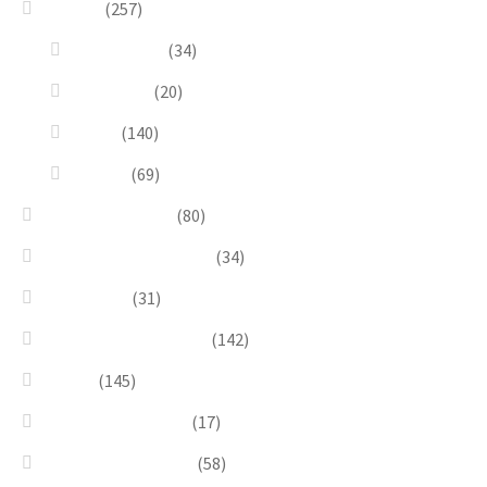
Design
(257)
Accessories
(34)
Dioramas
(20)
Pesci
(140)
Quadri
(69)
Earrings & Rings
(80)
Enchanted Collection
(34)
Goddesses
(31)
Gold, Amber & Honey
(142)
Green
(145)
Lagoon Collection
(17)
Linea Costellazioni
(58)