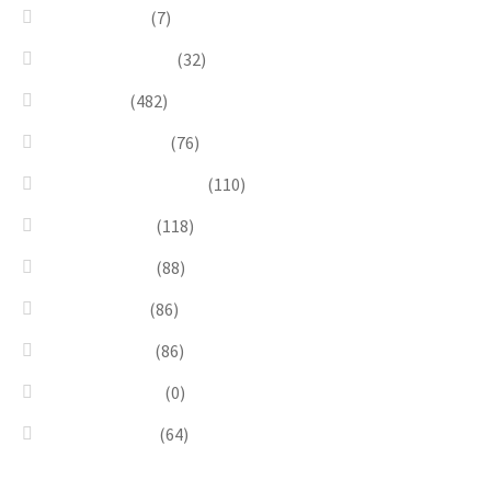
Linea Natura
(7)
Minimal Jewelry
(32)
Necklaces
(482)
Pearl & Natural
(76)
Pendants & Krystal1
(110)
Pink & Purple
(118)
Red & Orange
(88)
Sea & Marine
(86)
Silver & Black
(86)
Uncategorized
(0)
Wood & Stone
(64)