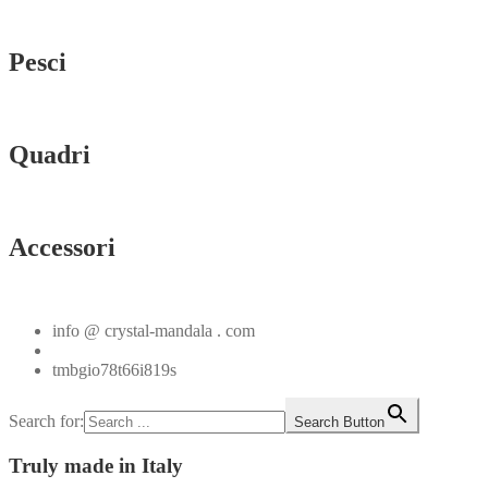
Vedi tutti
Pesci
Vedi tutti
Quadri
Vedi tutti
Accessori
Vedi tutti
info @ crystal-mandala . com
+39.348.1026107
tmbgio78t66i819s
Search for:
Search Button
Truly
made in Italy