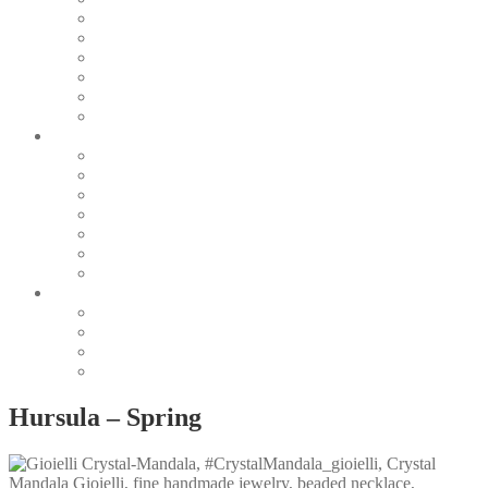
Pearl & Natural
Pink & Purple
Red & Orange
Sea & Marine
Silver & Black
Wood & Stone
Collections
Bead Embroidery
Enchanted Collection
Goddesses
Lagoon Collection
Linea Natura
Linea Costellazioni
Minimal Jewelry
Design
Pesci
Accessories
Dioramas
Quadri
Hursula – Spring