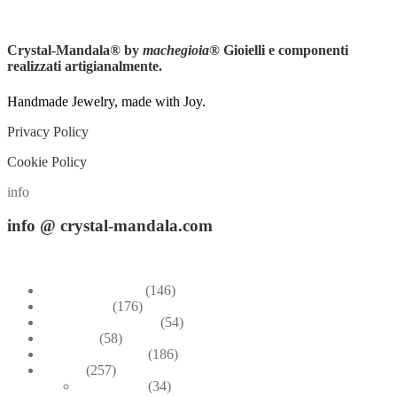
Instagram
Crystal-Mandala®
by
machegioia
® Gioielli e componenti
realizzati artigianalmente.
Handmade Jewelry, made with Joy.
Privacy Policy
Cookie Policy
info
info
@ crystal-mandala.com
+39.348-1026.107
Bead Embroidery
(146)
Blue & Sky
(176)
Bracelets & Bangles
(54)
Brooches
(58)
Brown & Autumn
(186)
Design
(257)
Accessories
(34)