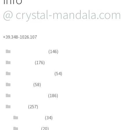
@ crystal-mandala.com
+39.348-1026.107
Bead Embroidery
(146)
Blue & Sky
(176)
Bracelets & Bangles
(54)
Brooches
(58)
Brown & Autumn
(186)
Design
(257)
Accessories
(34)
Dioramas
(20)