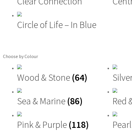
Clear Connection
Cent
Circle of Life – In Blue
Choose by Colour
Wood & Stone
(64)
Silve
Sea & Marine
(86)
Red 
Pink & Purple
(118)
Pearl