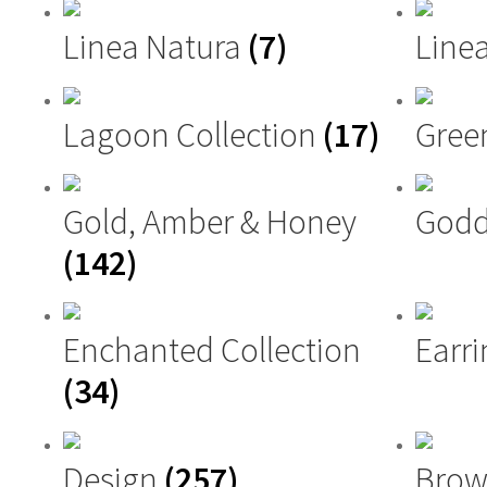
Linea Natura
(7)
Linea
Lagoon Collection
(17)
Gree
Gold, Amber & Honey
Godd
(142)
Enchanted Collection
Earri
(34)
Design
(257)
Brow