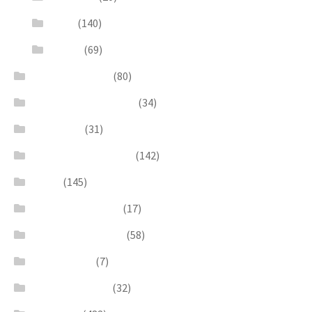
Pesci
(140)
Quadri
(69)
Earrings & Rings
(80)
Enchanted Collection
(34)
Goddesses
(31)
Gold, Amber & Honey
(142)
Green
(145)
Lagoon Collection
(17)
Linea Costellazioni
(58)
Linea Natura
(7)
Minimal Jewelry
(32)