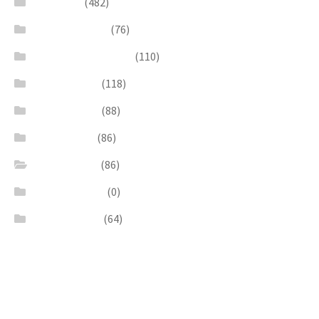
Necklaces
(482)
Pearl & Natural
(76)
Pendants & Krystal1
(110)
Pink & Purple
(118)
Red & Orange
(88)
Sea & Marine
(86)
Silver & Black
(86)
Uncategorized
(0)
Wood & Stone
(64)