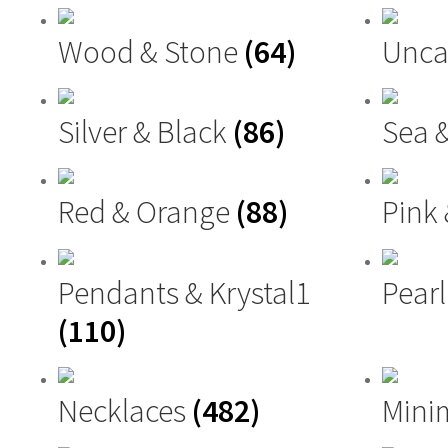
Wood & Stone
(64)
Unca
Silver & Black
(86)
Sea 
Red & Orange
(88)
Pink
Pendants & Krystal1
Pearl
(110)
Necklaces
(482)
Mini