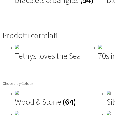
Bracelets & Bangles
(54)
Bl
Prodotti correlati
Tethys loves the Sea
70s i
Choose by Colour
Wood & Stone
(64)
Si