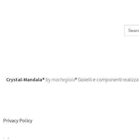
Search
for:
Crystal-Mandala®
by
machegioia
® Gioielli e componenti realizza
Privacy Policy