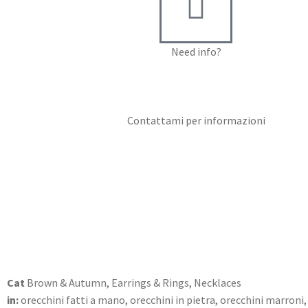
Need info?
Contact me for info
Contattami per informazioni
Cat
Brown & Autumn
,
Earrings & Rings
,
Necklaces
in:
orecchini fatti a mano
,
orecchini in pietra
,
orecchini marroni