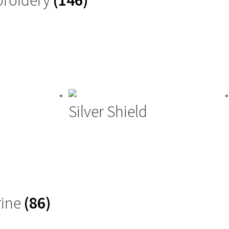
roidery
(146)
Silver Shield
rine
(86)