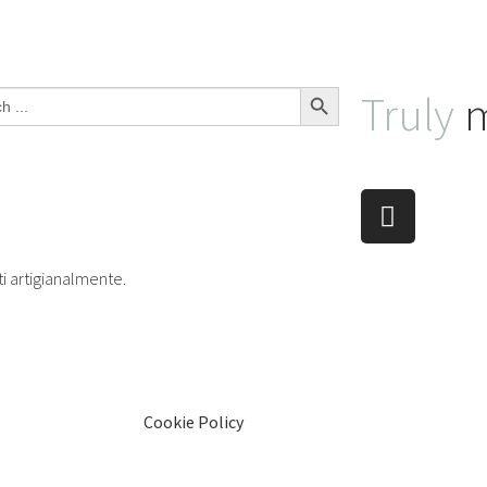
Search Button
Truly
m
ti artigianalmente.
Cookie Policy