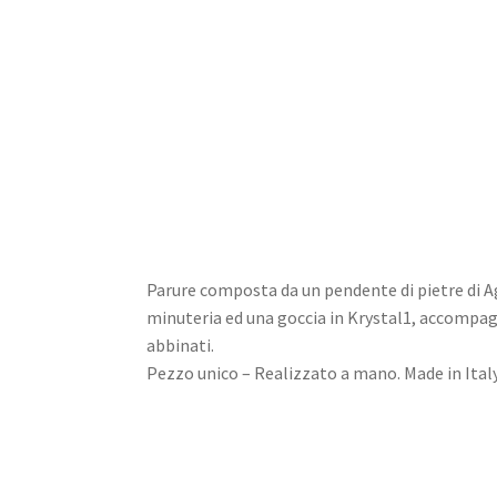
Home
Dioramas
Jewels
Design
Parure composta da un pendente di pietre di A
minuteria ed una goccia in Krystal1, accompag
abbinati.
Pezzo unico – Realizzato a mano. Made in Italy