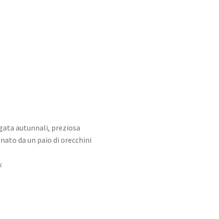
Style
Collections
gata autunnali, preziosa
nato da un paio di orecchini
.