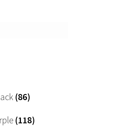
Black
(86)
rple
(118)