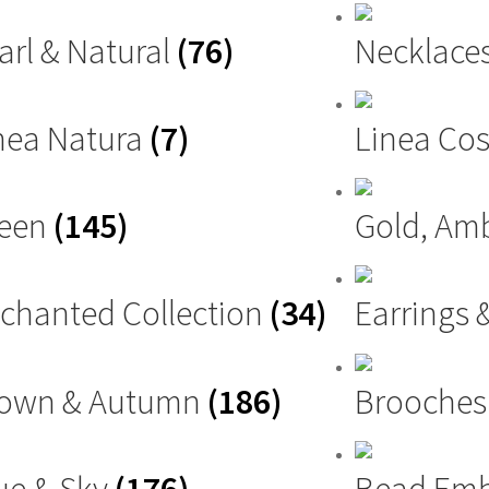
arl & Natural
(76)
Necklace
nea Natura
(7)
Linea Cos
reen
(145)
Gold, Am
chanted Collection
(34)
Earrings 
own & Autumn
(186)
Brooche