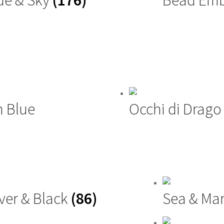
ue & Sky
(176)
Bead Emb
n Blue
Occhi di Drago
lver & Black
(86)
Sea & Ma