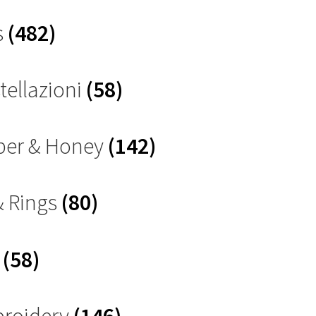
s
(482)
tellazioni
(58)
ber & Honey
(142)
& Rings
(80)
s
(58)