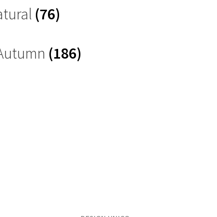
atural
(76)
 Autumn
(186)