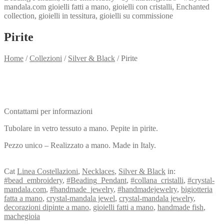
Pirite
Home
/
Collezioni
/
Silver & Black
/
Pirite
Need info?
Contact me for info
Contattami per informazioni
Tubolare in vetro tessuto a mano. Pepite in pirite.
Pezzo unico – Realizzato a mano. Made in Italy.
View my Collection
Cat
Linea Costellazioni
,
Necklaces
,
Silver & Black
in:
#bead_embroidery
,
#Beading_Pendant
,
#collana_cristalli
,
#crystal-
mandala.com
,
#handmade_jewelry
,
#handmadejewelry
,
bigiotteria
fatta a mano
,
crystal-mandala jewel
,
crystal-mandala jewelry
,
decorazioni dipinte a mano
,
gioielli fatti a mano
,
handmade fish
,
machegioia