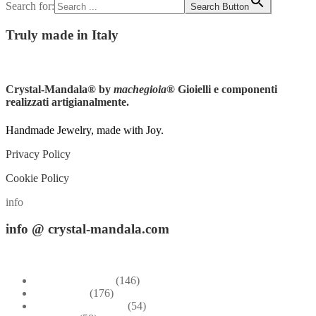
Search for:
Search Button
Truly
made in Italy
Instagram
Crystal-Mandala®
by
machegioia
® Gioielli e componenti
realizzati artigianalmente.
Handmade Jewelry, made with Joy.
Privacy Policy
Cookie Policy
info
info
@ crystal-mandala.com
+39.348-1026.107
Bead Embroidery
(146)
Blue & Sky
(176)
Bracelets & Bangles
(54)