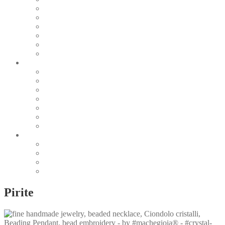
Pearl & Natural
Pink & Purple
Red & Orange
Sea & Marine
Silver & Black
Wood & Stone
Collections
Bead Embroidery
Enchanted Collection
Goddesses
Lagoon Collection
Linea Natura
Linea Costellazioni
Minimal Jewelry
Design
Pesci
Accessories
Dioramas
Quadri
Pirite