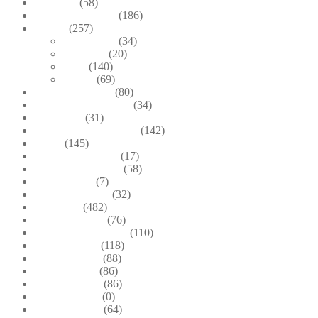
Brooches
(58)
Brown & Autumn
(186)
Design
(257)
Accessories
(34)
Dioramas
(20)
Pesci
(140)
Quadri
(69)
Earrings & Rings
(80)
Enchanted Collection
(34)
Goddesses
(31)
Gold, Amber & Honey
(142)
Green
(145)
Lagoon Collection
(17)
Linea Costellazioni
(58)
Linea Natura
(7)
Minimal Jewelry
(32)
Necklaces
(482)
Pearl & Natural
(76)
Pendants & Krystal1
(110)
Pink & Purple
(118)
Red & Orange
(88)
Sea & Marine
(86)
Silver & Black
(86)
Uncategorized
(0)
Wood & Stone
(64)