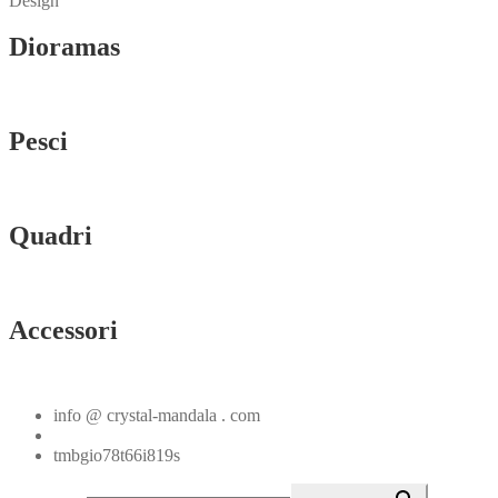
Design
Dioramas
Vedi tutti
Pesci
Vedi tutti
Quadri
Vedi tutti
Accessori
Vedi tutti
info @ crystal-mandala . com
+39.348.1026107
tmbgio78t66i819s