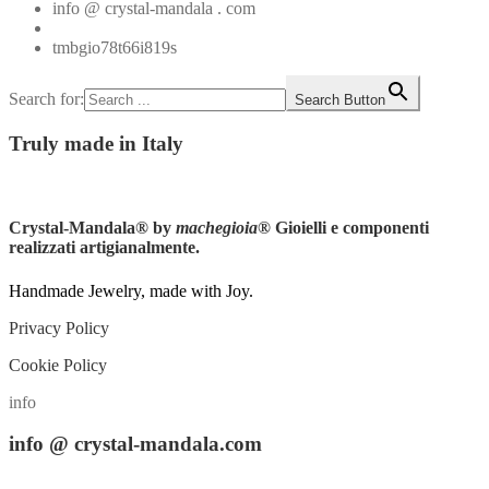
info @ crystal-mandala . com
+39.348.1026107
tmbgio78t66i819s
Search for:
Search Button
Truly
made in Italy
Instagram
Crystal-Mandala®
by
machegioia
® Gioielli e componenti
realizzati artigianalmente.
Handmade Jewelry, made with Joy.
Privacy Policy
Cookie Policy
info
info
@ crystal-mandala.com
+39.348-1026.107