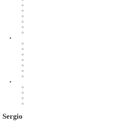
Pearl & Natural
Pink & Purple
Red & Orange
Sea & Marine
Silver & Black
Wood & Stone
Collections
Bead Embroidery
Enchanted Collection
Goddesses
Lagoon Collection
Linea Natura
Linea Costellazioni
Minimal Jewelry
Design
Pesci
Accessories
Dioramas
Quadri
Sergio