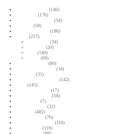
Bead Embroidery
(146)
Blue & Sky
(176)
Bracelets & Bangles
(54)
Brooches
(58)
Brown & Autumn
(186)
Design
(257)
Accessories
(34)
Dioramas
(20)
Pesci
(140)
Quadri
(69)
Earrings & Rings
(80)
Enchanted Collection
(34)
Goddesses
(31)
Gold, Amber & Honey
(142)
Green
(145)
Lagoon Collection
(17)
Linea Costellazioni
(58)
Linea Natura
(7)
Minimal Jewelry
(32)
Necklaces
(482)
Pearl & Natural
(76)
Pendants & Krystal1
(110)
Pink & Purple
(118)
Red & Orange
(88)