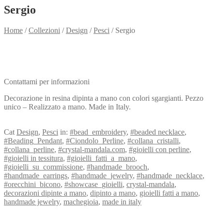
Sergio
Home
/
Collezioni
/
Design
/
Pesci
/
Sergio
Need info?
Contact me for info
Contattami per informazioni
Decorazione in resina dipinta a mano con colori sgargianti. Pezzo
unico – Realizzato a mano. Made in Italy.
View my Collection
Cat
Design
,
Pesci
in:
#bead_embroidery
,
#beaded necklace
,
#Beading_Pendant
,
#Ciondolo_Perline
,
#collana_cristalli
,
#collana_perline
,
#crystal-mandala.com
,
#gioielli con perline
,
#gioielli in tessitura
,
#gioielli_fatti_a_mano
,
#gioielli_su_commissione
,
#handmade_brooch
,
#handmade_earrings
,
#handmade_jewelry
,
#handmade_necklace
,
#orecchini_bicono
,
#showcase_gioielli
,
crystal-mandala
,
decorazioni dipinte a mano
,
dipinto a mano
,
gioielli fatti a mano
,
handmade jewelry
,
machegioia
,
made in italy