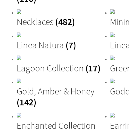
Necklaces
(482)
Mini
Linea Natura
(7)
Linea
Lagoon Collection
(17)
Gree
Gold, Amber & Honey
Godd
(142)
Enchanted Collection
Earri