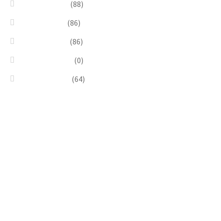
Red & Orange
(88)
Sea & Marine
(86)
Silver & Black
(86)
Uncategorized
(0)
Wood & Stone
(64)