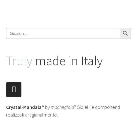
Search Button
Search
for:
Truly
made in Italy
Crystal-Mandala®
by
machegioia
® Gioielli e componenti
realizzati artigianalmente.