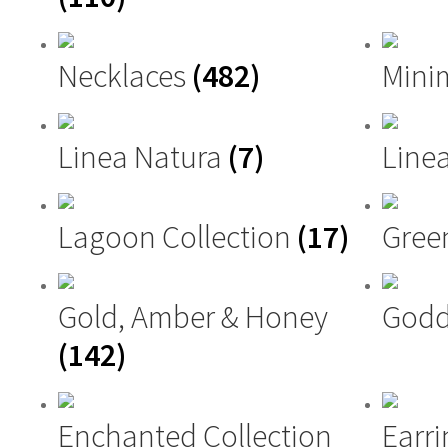
Necklaces
(482)
Mini
Linea Natura
(7)
Linea
Lagoon Collection
(17)
Gree
Gold, Amber & Honey
Godd
(142)
Enchanted Collection
Earri