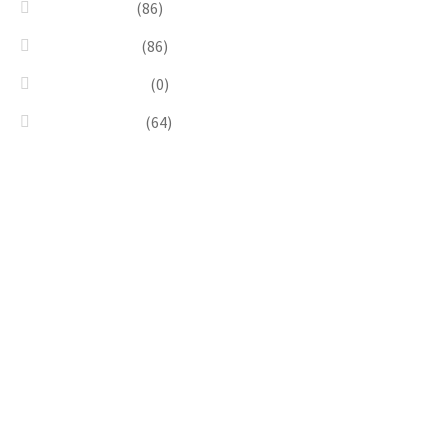
Sea & Marine
(86)
Silver & Black
(86)
Uncategorized
(0)
Wood & Stone
(64)