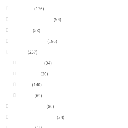
Blue & Sky
(176)
Bracelets & Bangles
(54)
Brooches
(58)
Brown & Autumn
(186)
Design
(257)
Accessories
(34)
Dioramas
(20)
Pesci
(140)
Quadri
(69)
Earrings & Rings
(80)
Enchanted Collection
(34)