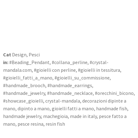
Cat
Design
,
Pesci
in:
#Beading_Pendant
,
#collana_perline
,
#crystal-
mandala.com
,
#gioielli con perline
,
#gioielli in tessitura
,
#gioielli_fatti_a_mano
,
#gioielli_su_commissione
,
#handmade_brooch
,
#handmade_earrings
,
#handmade_jewelry
,
#handmade_necklace
,
#orecchini_bicono
,
#showcase_gioielli
,
crystal-mandala
,
decorazioni dipinte a
mano
,
dipinto a mano
,
gioielli fatti a mano
,
handmade fish
,
handmade jewelry
,
machegioia
,
made in italy
,
pesce fatto a
mano
,
pesce resina
,
resin fish