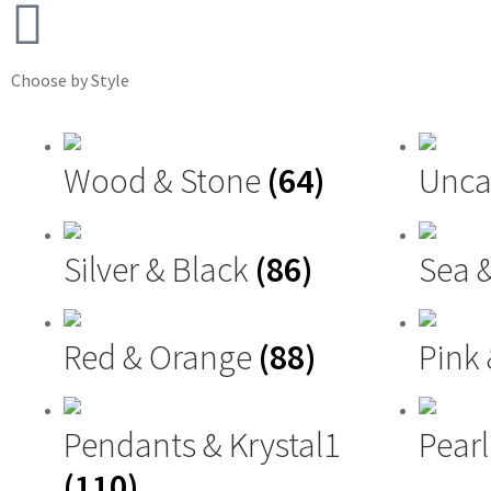
Choose by Style
Wood & Stone
(64)
Unca
Silver & Black
(86)
Sea 
Red & Orange
(88)
Pink
Pendants & Krystal1
Pearl
(110)