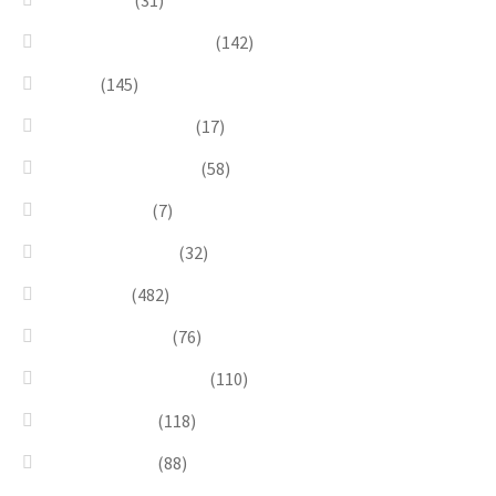
Goddesses
(31)
Gold, Amber & Honey
(142)
Green
(145)
Lagoon Collection
(17)
Linea Costellazioni
(58)
Linea Natura
(7)
Minimal Jewelry
(32)
Necklaces
(482)
Pearl & Natural
(76)
Pendants & Krystal1
(110)
Pink & Purple
(118)
Red & Orange
(88)