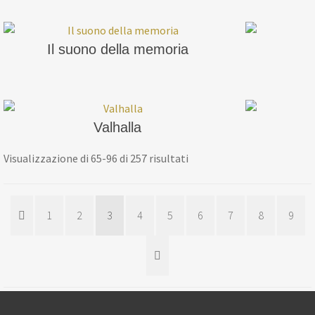
Il suono della memoria
Valhalla
Visualizzazione di 65-96 di 257 risultati
1
2
3
4
5
6
7
8
9