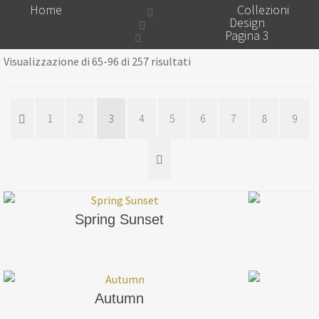
Home
Collezioni
Design
Pagina 3
Visualizzazione di 65-96 di 257 risultati
1
2
3
4
5
6
7
8
9
Spring Sunset
Autumn