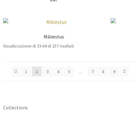
Māiiestus
Visualizzazione di 33-64 di 257 risultati
1
2
3
4
5
…
7
8
9
Collections