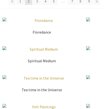
1
2
3
4
5
…
7
8
9
Floredance
Spiritual Medium
Tea time in the Universe