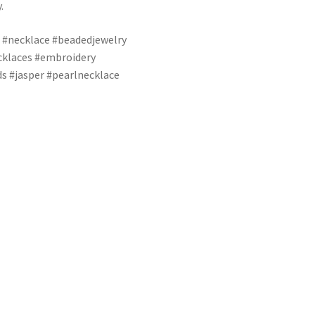
.
#necklace #beadedjewelry
cklaces #embroidery
s #jasper #pearlnecklace