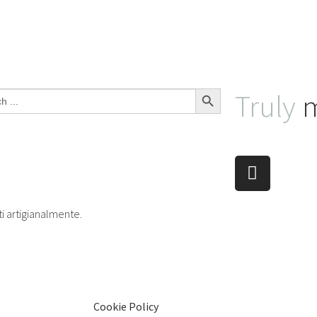
Search Button
Truly
m
ti artigianalmente.
Cookie Policy