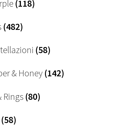
rple
(118)
s
(482)
tellazioni
(58)
ber & Honey
(142)
& Rings
(80)
s
(58)