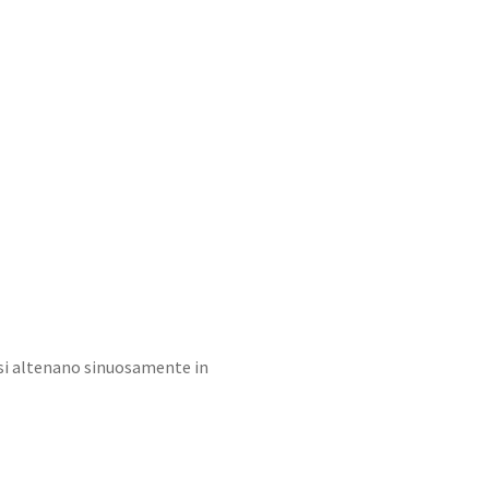
Style
Collections
si altenano sinuosamente in