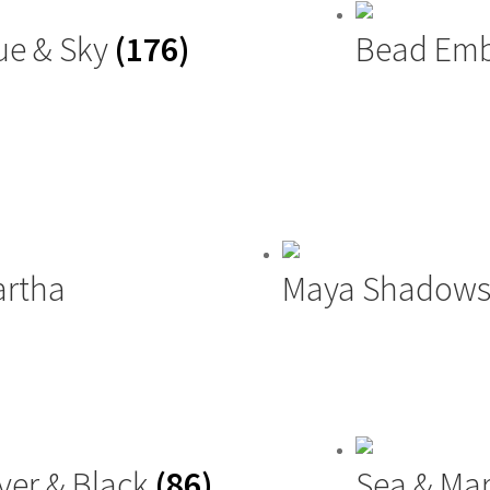
ue & Sky
(176)
Bead Emb
artha
Maya Shadow
lver & Black
(86)
Sea & Ma