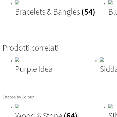
Bracelets & Bangles
(54)
Bl
Prodotti correlati
Purple Idea
Sidd
Choose by Colour
Wood & Stone
(64)
Si