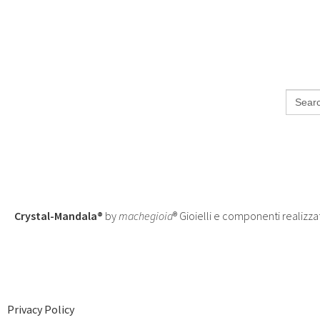
Search
for:
Crystal-Mandala®
by
machegioia
® Gioielli e componenti realizza
Privacy Policy