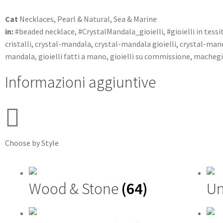
Cat
Necklaces
,
Pearl & Natural
,
Sea & Marine
in:
#beaded necklace
,
#CrystalMandala_gioielli
,
#gioielli in tessi
cristalli
,
crystal-mandala
,
crystal-mandala gioielli
,
crystal-mand
mandala
,
gioielli fatti a mano
,
gioielli su commissione
,
machegi
Informazioni aggiuntive
Choose by Style
Wood & Stone
(64)
Un