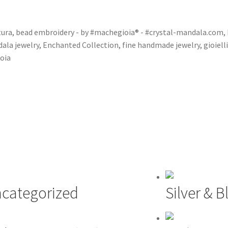
tura
,
bead embroidery - by #machegioia® - #crystal-mandala.com
,
ala jewelry
,
Enchanted Collection
,
fine handmade jewelry
,
gioielli
oia
categorized
Silver & 