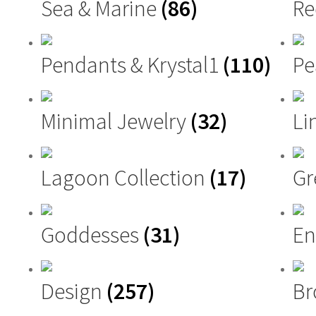
Sea & Marine
(86)
Re
Pendants & Krystal1
(110)
Pe
Minimal Jewelry
(32)
Li
Lagoon Collection
(17)
G
Goddesses
(31)
En
Design
(257)
Br