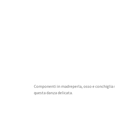
Home
Dioramas
Jewels
Design
Componenti in madreperla, osso e conchiglia 
questa danza delicata.