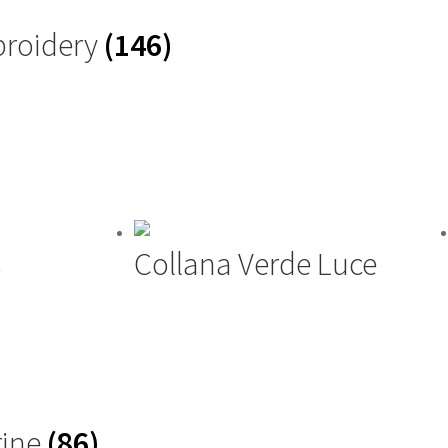
roidery
(146)
s
Collana Verde Luce
rine
(86)