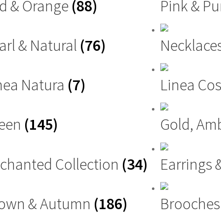
d & Orange
(88)
Pink & Pu
arl & Natural
(76)
Necklace
nea Natura
(7)
Linea Cos
reen
(145)
Gold, Am
chanted Collection
(34)
Earrings 
own & Autumn
(186)
Brooche