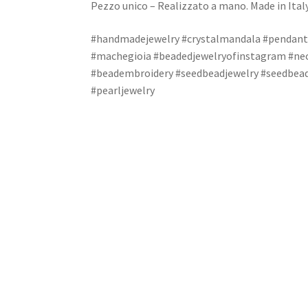
Pezzo unico – Realizzato a mano. Made in Italy
#handmadejewelry #crystalmandala #pendant 
#machegioia #beadedjewelryofinstagram #ne
#beadembroidery #seedbeadjewelry #seedbead
#pearljewelry