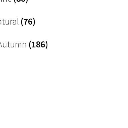
atural
(76)
 Autumn
(186)