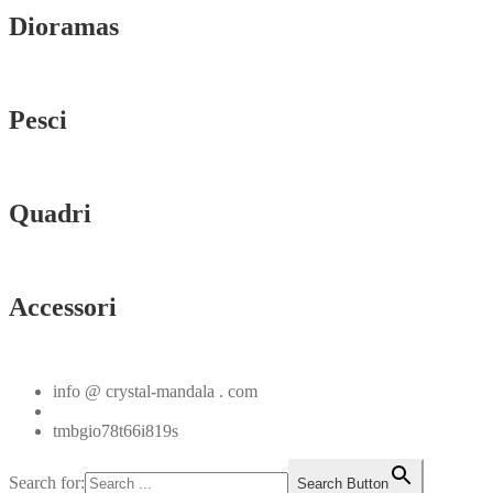
Dioramas
Vedi tutti
Pesci
Vedi tutti
Quadri
Vedi tutti
Accessori
Vedi tutti
info @ crystal-mandala . com
+39.348.1026107
tmbgio78t66i819s
Search for:
Search Button