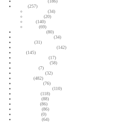
Brown & Autumn
(186)
Design
(257)
Accessories
(34)
Dioramas
(20)
Pesci
(140)
Quadri
(69)
Earrings & Rings
(80)
Enchanted Collection
(34)
Goddesses
(31)
Gold, Amber & Honey
(142)
Green
(145)
Lagoon Collection
(17)
Linea Costellazioni
(58)
Linea Natura
(7)
Minimal Jewelry
(32)
Necklaces
(482)
Pearl & Natural
(76)
Pendants & Krystal1
(110)
Pink & Purple
(118)
Red & Orange
(88)
Sea & Marine
(86)
Silver & Black
(86)
Uncategorized
(0)
Wood & Stone
(64)