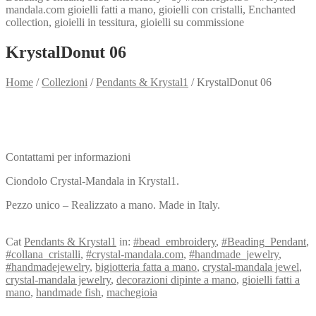
KrystalDonut 06
Home
/
Collezioni
/
Pendants & Krystal1
/
KrystalDonut 06
Need info?
Contact me for info
Contattami per informazioni
Ciondolo Crystal-Mandala in Krystal1.
Pezzo unico – Realizzato a mano. Made in Italy.
View my Collection
Cat
Pendants & Krystal1
in:
#bead_embroidery
,
#Beading_Pendant
,
#collana_cristalli
,
#crystal-mandala.com
,
#handmade_jewelry
,
#handmadejewelry
,
bigiotteria fatta a mano
,
crystal-mandala jewel
,
crystal-mandala jewelry
,
decorazioni dipinte a mano
,
gioielli fatti a
mano
,
handmade fish
,
machegioia