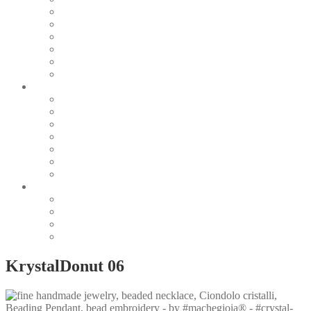
Pearl & Natural
Pink & Purple
Red & Orange
Sea & Marine
Silver & Black
Wood & Stone
Collections
Bead Embroidery
Enchanted Collection
Goddesses
Lagoon Collection
Linea Natura
Linea Costellazioni
Minimal Jewelry
Design
Pesci
Accessories
Dioramas
Quadri
KrystalDonut 06