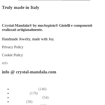
Truly
made in Italy
Instagram
Crystal-Mandala®
by
machegioia
® Gioielli e componenti
realizzati artigianalmente.
Handmade Jewelry, made with Joy.
Privacy Policy
Cookie Policy
info
info
@ crystal-mandala.com
+39.348-1026.107
Bead Embroidery
(146)
Blue & Sky
(176)
Bracelets & Bangles
(54)
Brooches
(58)