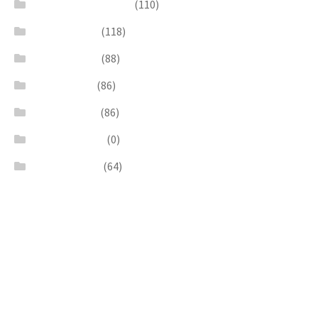
Pendants & Krystal1
(110)
Pink & Purple
(118)
Red & Orange
(88)
Sea & Marine
(86)
Silver & Black
(86)
Uncategorized
(0)
Wood & Stone
(64)