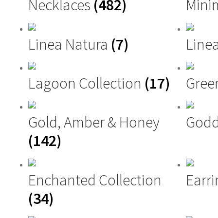
Necklaces
(482)
Mini
Linea Natura
(7)
Linea
Lagoon Collection
(17)
Gree
Gold, Amber & Honey
Godd
(142)
Enchanted Collection
Earri
(34)