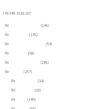
+39.348-1026.107
Bead Embroidery
(146)
Blue & Sky
(176)
Bracelets & Bangles
(54)
Brooches
(58)
Brown & Autumn
(186)
Design
(257)
Accessories
(34)
Dioramas
(20)
Pesci
(140)
Quadri
(69)