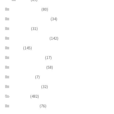
Earrings & Rings
(80)
Enchanted Collection
(34)
Goddesses
(31)
Gold, Amber & Honey
(142)
Green
(145)
Lagoon Collection
(17)
Linea Costellazioni
(58)
Linea Natura
(7)
Minimal Jewelry
(32)
Necklaces
(482)
Pearl & Natural
(76)