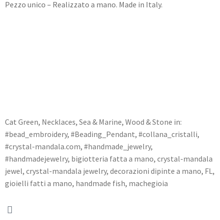
Pezzo unico – Realizzato a mano. Made in Italy.
Cat
Green
,
Necklaces
,
Sea & Marine
,
Wood & Stone
in:
#bead_embroidery
,
#Beading_Pendant
,
#collana_cristalli
,
#crystal-mandala.com
,
#handmade_jewelry
,
#handmadejewelry
,
bigiotteria fatta a mano
,
crystal-mandala
jewel
,
crystal-mandala jewelry
,
decorazioni dipinte a mano
,
FL
,
gioielli fatti a mano
,
handmade fish
,
machegioia