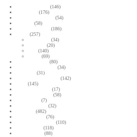
Bead Embroidery
(146)
Blue & Sky
(176)
Bracelets & Bangles
(54)
Brooches
(58)
Brown & Autumn
(186)
Design
(257)
Accessories
(34)
Dioramas
(20)
Pesci
(140)
Quadri
(69)
Earrings & Rings
(80)
Enchanted Collection
(34)
Goddesses
(31)
Gold, Amber & Honey
(142)
Green
(145)
Lagoon Collection
(17)
Linea Costellazioni
(58)
Linea Natura
(7)
Minimal Jewelry
(32)
Necklaces
(482)
Pearl & Natural
(76)
Pendants & Krystal1
(110)
Pink & Purple
(118)
Red & Orange
(88)