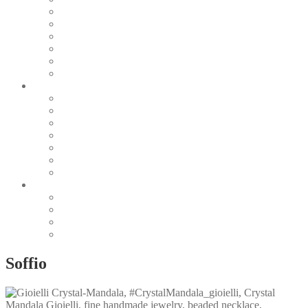
Pearl & Natural
Pink & Purple
Red & Orange
Sea & Marine
Silver & Black
Wood & Stone
Collections
Bead Embroidery
Enchanted Collection
Goddesses
Lagoon Collection
Linea Natura
Linea Costellazioni
Minimal Jewelry
Design
Pesci
Accessories
Dioramas
Quadri
Soffio