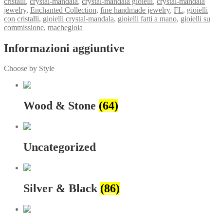
cristalli
,
crystal-mandala
,
crystal-mandala gioielli
,
crystal-mandala
jewelry
,
Enchanted Collection
,
fine handmade jewelry
,
FL
,
gioielli
con cristalli
,
gioielli crystal-mandala
,
gioielli fatti a mano
,
gioielli su
commissione
,
machegioia
Informazioni aggiuntive
Choose by Style
Wood & Stone
(64)
Uncategorized
Silver & Black
(86)