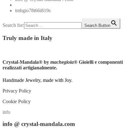
+39.348.1026107
tmbgio78t66i819s
Search for:
Search Button
Truly
made in Italy
Instagram
Crystal-Mandala®
by
machegioia
® Gioielli e componenti
realizzati artigianalmente.
Handmade Jewelry, made with Joy.
Privacy Policy
Cookie Policy
info
info
@ crystal-mandala.com
+39.348-1026.107