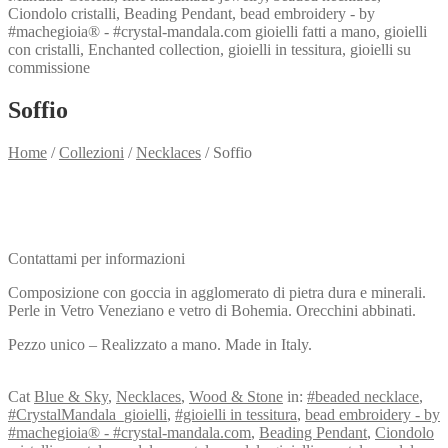
Soffio
Home
/
Collezioni
/
Necklaces
/
Soffio
Need info?
Contact me for info
Contattami per informazioni
Composizione con goccia in agglomerato di pietra dura e minerali.
Perle in Vetro Veneziano e vetro di Bohemia. Orecchini abbinati.
Pezzo unico – Realizzato a mano. Made in Italy.
View my Collection
Cat
Blue & Sky
,
Necklaces
,
Wood & Stone
in:
#beaded necklace
,
#CrystalMandala_gioielli
,
#gioielli in tessitura
,
bead embroidery - by
#machegioia® - #crystal-mandala.com
,
Beading Pendant
,
Ciondolo