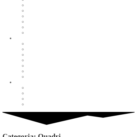
Pearl & Natural
Pink & Purple
Red & Orange
Sea & Marine
Silver & Black
Wood & Stone
Collections
Bead Embroidery
Enchanted Collection
Goddesses
Lagoon Collection
Linea Natura
Linea Costellazioni
Minimal Jewelry
Design
Pesci
Accessories
Dioramas
Quadri
Categoria: Quadri