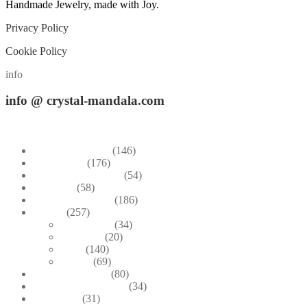
Handmade Jewelry, made with Joy.
Privacy Policy
Cookie Policy
info
info
@ crystal-mandala.com
+39.348-1026.107
Bead Embroidery
(146)
Blue & Sky
(176)
Bracelets & Bangles
(54)
Brooches
(58)
Brown & Autumn
(186)
Design
(257)
Accessories
(34)
Dioramas
(20)
Pesci
(140)
Quadri
(69)
Earrings & Rings
(80)
Enchanted Collection
(34)
Goddesses
(31)