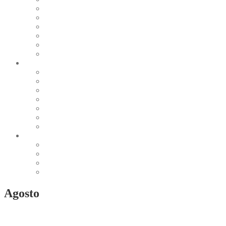
Pearl & Natural
Pink & Purple
Red & Orange
Sea & Marine
Silver & Black
Wood & Stone
Collections
Bead Embroidery
Enchanted Collection
Goddesses
Lagoon Collection
Linea Natura
Linea Costellazioni
Minimal Jewelry
Design
Pesci
Accessories
Dioramas
Quadri
Agosto