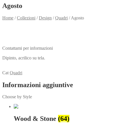
Agosto
Home
/
Collezioni
/
Design
/
Quadri
/
Agosto
Need info?
Contact me for info
Contattami per informazioni
Dipinto, acrilico su tela.
View my Collection
Cat
Quadri
Informazioni aggiuntive
Choose by Style
Wood & Stone
(64)