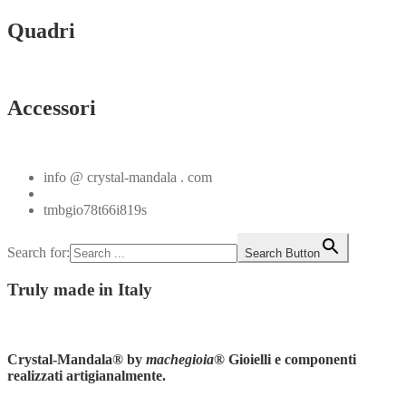
Quadri
Vedi tutti
Accessori
Vedi tutti
info @ crystal-mandala . com
+39.348.1026107
tmbgio78t66i819s
Search for:
Search Button
Truly
made in Italy
Instagram
Crystal-Mandala®
by
machegioia
® Gioielli e componenti
realizzati artigianalmente.