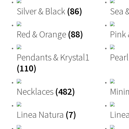
Silver & Black
(86)
Sea 
Red & Orange
(88)
Pink
Pendants & Krystal1
Pearl
(110)
Necklaces
(482)
Mini
Linea Natura
(7)
Linea