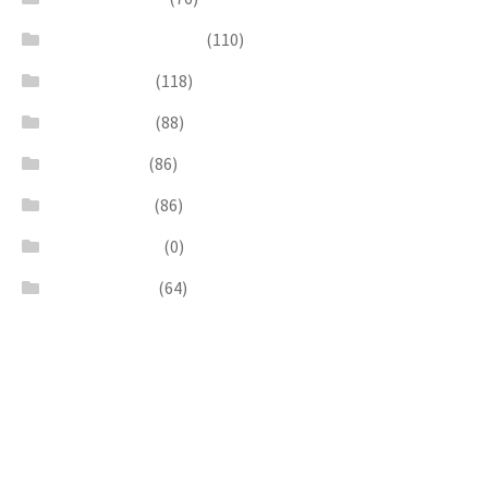
Pendants & Krystal1
(110)
Pink & Purple
(118)
Red & Orange
(88)
Sea & Marine
(86)
Silver & Black
(86)
Uncategorized
(0)
Wood & Stone
(64)