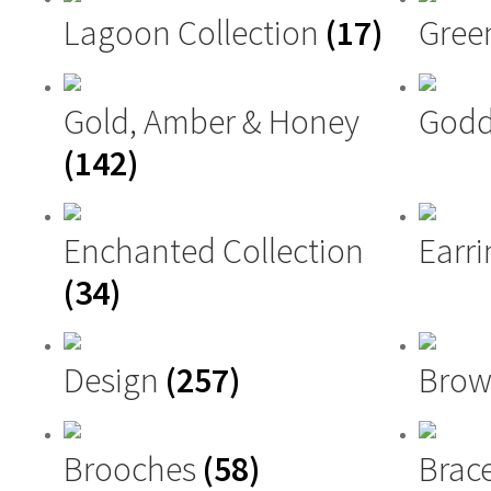
Lagoon Collection
(17)
Gree
Gold, Amber & Honey
Godd
(142)
Enchanted Collection
Earri
(34)
Design
(257)
Brow
Brooches
(58)
Brac