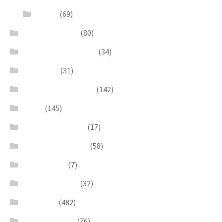
Quadri
(69)
Earrings & Rings
(80)
Enchanted Collection
(34)
Goddesses
(31)
Gold, Amber & Honey
(142)
Green
(145)
Lagoon Collection
(17)
Linea Costellazioni
(58)
Linea Natura
(7)
Minimal Jewelry
(32)
Necklaces
(482)
Pearl & Natural
(76)