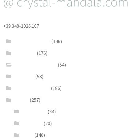
@ crystal-mandala.com
+39.348-1026.107
Bead Embroidery
(146)
Blue & Sky
(176)
Bracelets & Bangles
(54)
Brooches
(58)
Brown & Autumn
(186)
Design
(257)
Accessories
(34)
Dioramas
(20)
Pesci
(140)