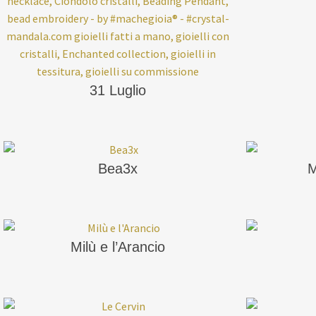
31 Luglio
Bea3x
M
Milù e l’Arancio