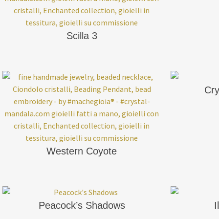
Scilla 3
Cry
Western Coyote
Peacock’s Shadows
I