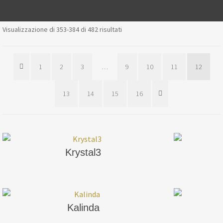
Visualizzazione di 353-384 di 482 risultati
1
2
3
…
9
10
11
12
13
14
15
16
Krystal3
Kalinda