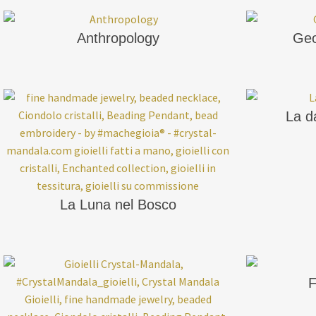
Anthropology
Geo
La d
La Luna nel Bosco
F