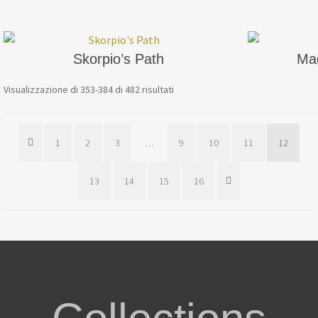
Skorpio’s Path
Mag
Visualizzazione di 353-384 di 482 risultati
1
2
3
…
9
10
11
12
13
14
15
16