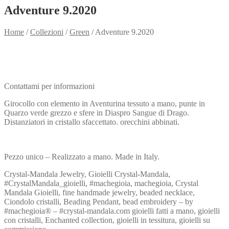
Adventure 9.2020
Home
/
Collezioni
/
Green
/
Adventure 9.2020
Need info?
Contact me for info
Contattami per informazioni
Girocollo con elemento in Aventurina tessuto a mano, punte in
Quarzo verde grezzo e sfere in Diaspro Sangue di Drago.
Distanziatori in cristallo sfaccettato. orecchini abbinati.
Pezzo unico – Realizzato a mano. Made in Italy.
Crystal-Mandala Jewelry, Gioielli Crystal-Mandala,
#CrystalMandala_gioielli, #machegioia, machegioia, Crystal
Mandala Gioielli, fine handmade jewelry, beaded necklace,
Ciondolo cristalli, Beading Pendant, bead embroidery – by
#machegioia® – #crystal-mandala.com gioielli fatti a mano, gioielli
con cristalli, Enchanted collection, gioielli in tessitura, gioielli su