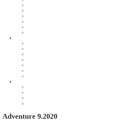
Pearl & Natural
Pink & Purple
Red & Orange
Sea & Marine
Silver & Black
Wood & Stone
Collections
Bead Embroidery
Enchanted Collection
Goddesses
Lagoon Collection
Linea Natura
Linea Costellazioni
Minimal Jewelry
Design
Pesci
Accessories
Dioramas
Quadri
Adventure 9.2020