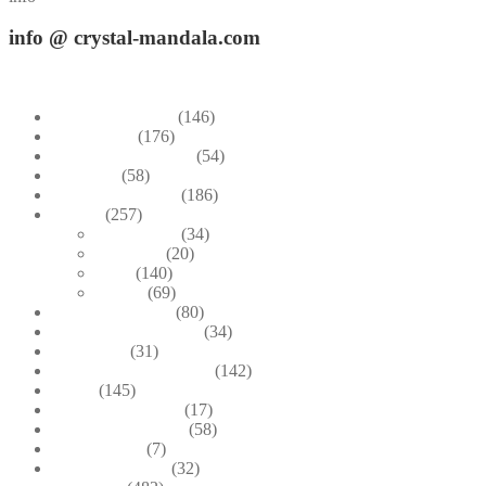
info
@ crystal-mandala.com
+39.348-1026.107
Bead Embroidery
(146)
Blue & Sky
(176)
Bracelets & Bangles
(54)
Brooches
(58)
Brown & Autumn
(186)
Design
(257)
Accessories
(34)
Dioramas
(20)
Pesci
(140)
Quadri
(69)
Earrings & Rings
(80)
Enchanted Collection
(34)
Goddesses
(31)
Gold, Amber & Honey
(142)
Green
(145)
Lagoon Collection
(17)
Linea Costellazioni
(58)
Linea Natura
(7)
Minimal Jewelry
(32)