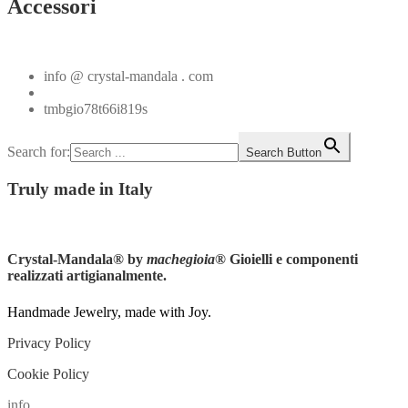
Accessori
Vedi tutti
info @ crystal-mandala . com
+39.348.1026107
tmbgio78t66i819s
Search for:
Search Button
Truly
made in Italy
Instagram
Crystal-Mandala®
by
machegioia
® Gioielli e componenti
realizzati artigianalmente.
Handmade Jewelry, made with Joy.
Privacy Policy
Cookie Policy
info